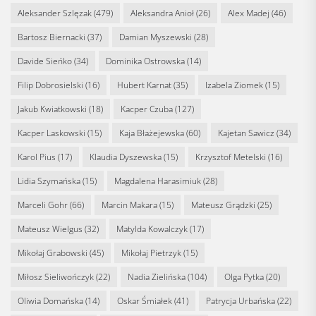
Aleksander Szlęzak
(479)
Aleksandra Anioł
(26)
Alex Madej
(46)
Bartosz Biernacki
(37)
Damian Myszewski
(28)
Davide Sieńko
(34)
Dominika Ostrowska
(14)
Filip Dobrosielski
(16)
Hubert Karnat
(35)
Izabela Ziomek
(15)
Jakub Kwiatkowski
(18)
Kacper Czuba
(127)
Kacper Laskowski
(15)
Kaja Błażejewska
(60)
Kajetan Sawicz
(34)
Karol Pius
(17)
Klaudia Dyszewska
(15)
Krzysztof Metelski
(16)
Lidia Szymańska
(15)
Magdalena Harasimiuk
(28)
Marceli Gohr
(66)
Marcin Makara
(15)
Mateusz Grądzki
(25)
Mateusz Wielgus
(32)
Matylda Kowalczyk
(17)
Mikołaj Grabowski
(45)
Mikołaj Pietrzyk
(15)
Miłosz Sieliwończyk
(22)
Nadia Zielińska
(104)
Olga Pytka
(20)
Oliwia Domańska
(14)
Oskar Śmiałek
(41)
Patrycja Urbańska
(22)