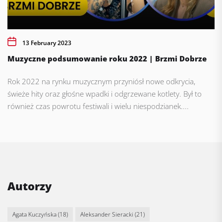
13 February 2023
Muzyczne podsumowanie roku 2022 | Brzmi Dobrze
Rok 2022 na rynku muzycznym przyniósł nowe odkrycia,
świeże hity oraz głośne wpadki i odgrzewane kotlety. Był to
również czas powrotu festiwali i wielu niespodzianek....
Autorzy
Agata Kuczyńska
(18)
Aleksander Sieracki
(21)