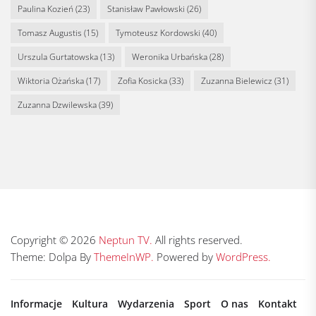
Paulina Kozień
(23)
Stanisław Pawłowski
(26)
Tomasz Augustis
(15)
Tymoteusz Kordowski
(40)
Urszula Gurtatowska
(13)
Weronika Urbańska
(28)
Wiktoria Ożańska
(17)
Zofia Kosicka
(33)
Zuzanna Bielewicz
(31)
Zuzanna Dzwilewska
(39)
Copyright © 2026
Neptun TV.
All rights reserved.
Theme: Dolpa By
ThemeInWP.
Powered by
WordPress.
Informacje
Kultura
Wydarzenia
Sport
O nas
Kontakt