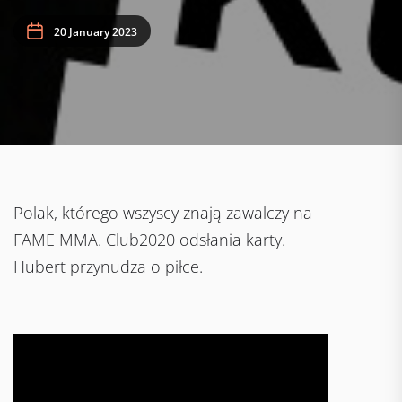
20 January 2023
Polak, którego wszyscy znają zawalczy na
FAME MMA. Club2020 odsłania karty.
Hubert przynudza o piłce.