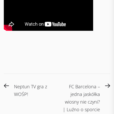
Post
Previous
N
Neptun TV gra z
FC Barcelona –
navigation
post:
po
WOŚP!
jedna jaskółka
wiosny nie czyni?
| Luźno o sporcie