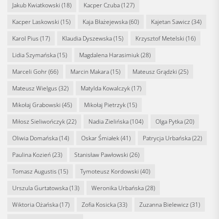
Jakub Kwiatkowski
(18)
Kacper Czuba
(127)
Kacper Laskowski
(15)
Kaja Błażejewska
(60)
Kajetan Sawicz
(34)
Karol Pius
(17)
Klaudia Dyszewska
(15)
Krzysztof Metelski
(16)
Lidia Szymańska
(15)
Magdalena Harasimiuk
(28)
Marceli Gohr
(66)
Marcin Makara
(15)
Mateusz Grądzki
(25)
Mateusz Wielgus
(32)
Matylda Kowalczyk
(17)
Mikołaj Grabowski
(45)
Mikołaj Pietrzyk
(15)
Miłosz Sieliwończyk
(22)
Nadia Zielińska
(104)
Olga Pytka
(20)
Oliwia Domańska
(14)
Oskar Śmiałek
(41)
Patrycja Urbańska
(22)
Paulina Kozień
(23)
Stanisław Pawłowski
(26)
Tomasz Augustis
(15)
Tymoteusz Kordowski
(40)
Urszula Gurtatowska
(13)
Weronika Urbańska
(28)
Wiktoria Ożańska
(17)
Zofia Kosicka
(33)
Zuzanna Bielewicz
(31)