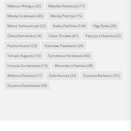
Mateusz Wielgus
(32)
Matylda Kowalczyk
(17)
Mikołaj Grabowski
(45)
Mikołaj Pietrzyk
(15)
Miłosz Sieliwończyk
(22)
Nadia Zielińska
(104)
Olga Pytka
(20)
Oliwia Domańska
(14)
Oskar Śmiałek
(41)
Patrycja Urbańska
(22)
Paulina Kozień
(23)
Stanisław Pawłowski
(26)
Tomasz Augustis
(15)
Tymoteusz Kordowski
(40)
Urszula Gurtatowska
(13)
Weronika Urbańska
(28)
Wiktoria Ożańska
(17)
Zofia Kosicka
(33)
Zuzanna Bielewicz
(31)
Zuzanna Dzwilewska
(39)