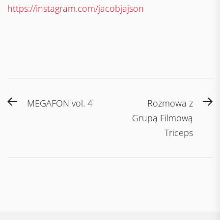
https://instagram.com/jacobjajson
Post
Previous
N
MEGAFON vol. 4
Rozmowa z
navigation
post:
po
Grupą Filmową
Triceps