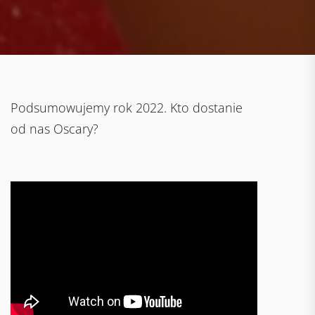
Podsumowujemy rok 2022. Kto dostanie
od nas Oscary?