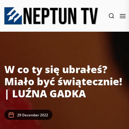
Skip
to
the
content
W co ty się ubrałeś?
Miało być świątecznie!
| LUŹNA GADKA
29 December 2022