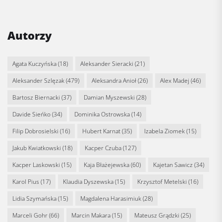
Autorzy
Agata Kuczyńska
(18)
Aleksander Sieracki
(21)
Aleksander Szlęzak
(479)
Aleksandra Anioł
(26)
Alex Madej
(46)
Bartosz Biernacki
(37)
Damian Myszewski
(28)
Davide Sieńko
(34)
Dominika Ostrowska
(14)
Filip Dobrosielski
(16)
Hubert Karnat
(35)
Izabela Ziomek
(15)
Jakub Kwiatkowski
(18)
Kacper Czuba
(127)
Kacper Laskowski
(15)
Kaja Błażejewska
(60)
Kajetan Sawicz
(34)
Karol Pius
(17)
Klaudia Dyszewska
(15)
Krzysztof Metelski
(16)
Lidia Szymańska
(15)
Magdalena Harasimiuk
(28)
Marceli Gohr
(66)
Marcin Makara
(15)
Mateusz Grądzki
(25)