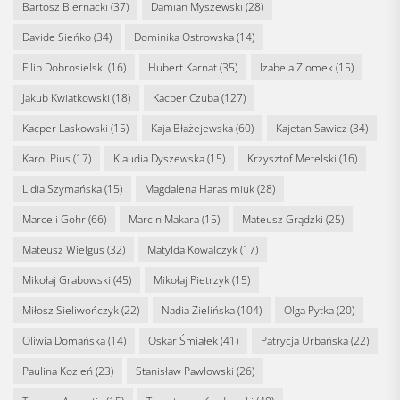
Bartosz Biernacki
(37)
Damian Myszewski
(28)
Davide Sieńko
(34)
Dominika Ostrowska
(14)
Filip Dobrosielski
(16)
Hubert Karnat
(35)
Izabela Ziomek
(15)
Jakub Kwiatkowski
(18)
Kacper Czuba
(127)
Kacper Laskowski
(15)
Kaja Błażejewska
(60)
Kajetan Sawicz
(34)
Karol Pius
(17)
Klaudia Dyszewska
(15)
Krzysztof Metelski
(16)
Lidia Szymańska
(15)
Magdalena Harasimiuk
(28)
Marceli Gohr
(66)
Marcin Makara
(15)
Mateusz Grądzki
(25)
Mateusz Wielgus
(32)
Matylda Kowalczyk
(17)
Mikołaj Grabowski
(45)
Mikołaj Pietrzyk
(15)
Miłosz Sieliwończyk
(22)
Nadia Zielińska
(104)
Olga Pytka
(20)
Oliwia Domańska
(14)
Oskar Śmiałek
(41)
Patrycja Urbańska
(22)
Paulina Kozień
(23)
Stanisław Pawłowski
(26)