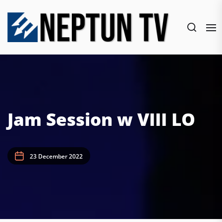
Skip
to
the
content
Jam Session w VIII LO
23 December 2022