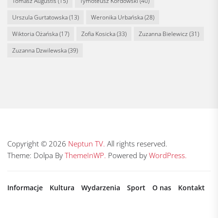
Tomasz Augustis
(15)
Tymoteusz Kordowski
(40)
Urszula Gurtatowska
(13)
Weronika Urbańska
(28)
Wiktoria Ożańska
(17)
Zofia Kosicka
(33)
Zuzanna Bielewicz
(31)
Zuzanna Dzwilewska
(39)
Copyright © 2026
Neptun TV.
All rights reserved.
Theme: Dolpa By
ThemeInWP.
Powered by
WordPress.
Informacje
Kultura
Wydarzenia
Sport
O nas
Kontakt