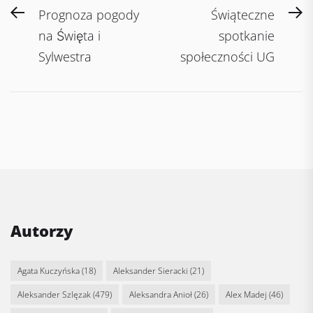
Post
Previous
N
Prognoza pogody
Świąteczne
navigation
post:
po
na Święta i
spotkanie
Sylwestra
społeczności UG
Autorzy
Agata Kuczyńska
(18)
Aleksander Sieracki
(21)
Aleksander Szlęzak
(479)
Aleksandra Anioł
(26)
Alex Madej
(46)