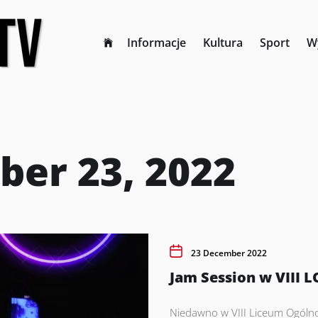
Informacje
Kultura
Sport
W
er 23, 2022
23 December 2022
Jam Session w VIII L
Niedawno w VIII Liceum Ogólno