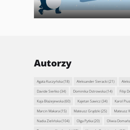
Autorzy
Agata Kuczyńska
(18)
Aleksander Sieracki
(21)
Alek
Davide Sieńko
(34)
Dominika Ostrowska
(14)
Filip 
Kaja Błażejewska
(60)
Kajetan Sawicz
(34)
Karol Piu
Marcin Makara
(15)
Mateusz Grądzki
(25)
Mateusz 
Nadia Zielińska
(104)
Olga Pytka
(20)
Oliwia Domań