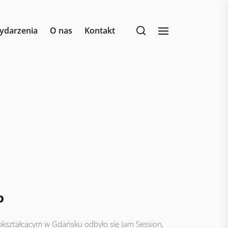
ydarzenia
O nas
Kontakt
O
kształcącym w Gdańsku odbyło się Jam Session,