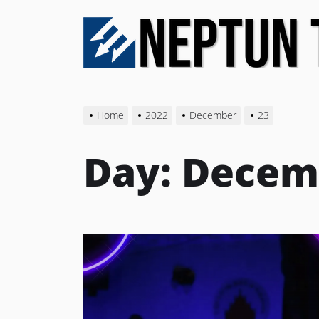
Skip
to
the
content
Home
2022
December
23
Day:
Decemb