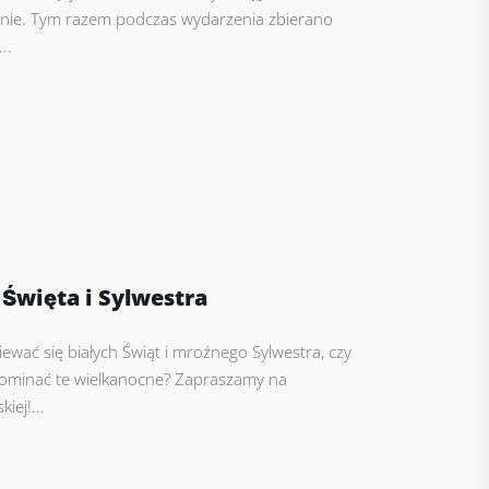
anie. Tym razem podczas wydarzenia zbierano
..
́więta i Sylwestra
wać się białych Świąt i mroźnego Sylwestra, czy
pominać te wielkanocne? Zapraszamy na
iej!...