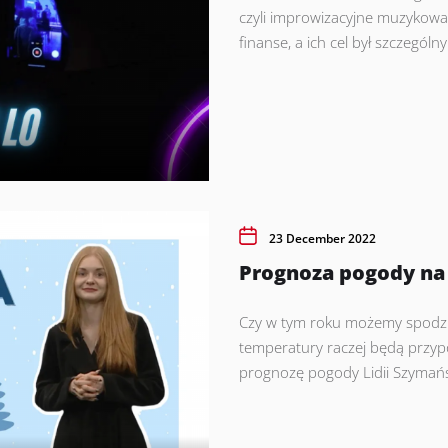
czyli improwizacyjne muzykow
finanse, a ich cel był szczególny.
23 December 2022
Prognoza pogody na S
Czy w tym roku możemy spodzie
temperatury raczej będą przy
prognozę pogody Lidii Szymańsk