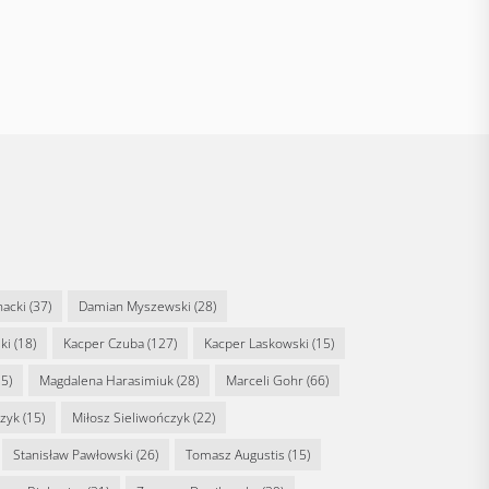
nacki
(37)
Damian Myszewski
(28)
ki
(18)
Kacper Czuba
(127)
Kacper Laskowski
(15)
5)
Magdalena Harasimiuk
(28)
Marceli Gohr
(66)
rzyk
(15)
Miłosz Sieliwończyk
(22)
Stanisław Pawłowski
(26)
Tomasz Augustis
(15)