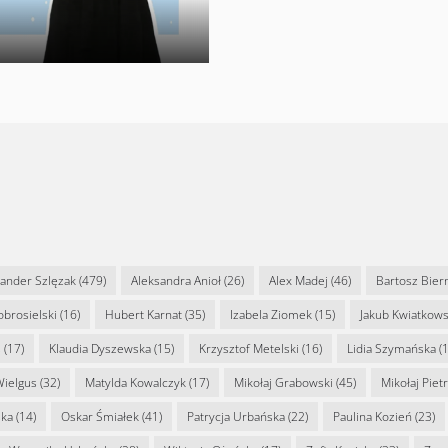
sander Szlęzak
(479)
Aleksandra Anioł
(26)
Alex Madej
(46)
Bartosz Bier
Dobrosielski
(16)
Hubert Karnat
(35)
Izabela Ziomek
(15)
Jakub Kwiatkows
s
(17)
Klaudia Dyszewska
(15)
Krzysztof Metelski
(16)
Lidia Szymańska
(1
Wielgus
(32)
Matylda Kowalczyk
(17)
Mikołaj Grabowski
(45)
Mikołaj Piet
ska
(14)
Oskar Śmiałek
(41)
Patrycja Urbańska
(22)
Paulina Kozień
(23)