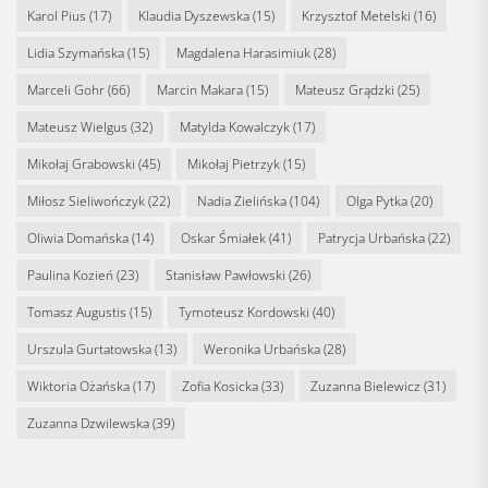
Karol Pius
(17)
Klaudia Dyszewska
(15)
Krzysztof Metelski
(16)
Lidia Szymańska
(15)
Magdalena Harasimiuk
(28)
Marceli Gohr
(66)
Marcin Makara
(15)
Mateusz Grądzki
(25)
Mateusz Wielgus
(32)
Matylda Kowalczyk
(17)
Mikołaj Grabowski
(45)
Mikołaj Pietrzyk
(15)
Miłosz Sieliwończyk
(22)
Nadia Zielińska
(104)
Olga Pytka
(20)
Oliwia Domańska
(14)
Oskar Śmiałek
(41)
Patrycja Urbańska
(22)
Paulina Kozień
(23)
Stanisław Pawłowski
(26)
Tomasz Augustis
(15)
Tymoteusz Kordowski
(40)
Urszula Gurtatowska
(13)
Weronika Urbańska
(28)
Wiktoria Ożańska
(17)
Zofia Kosicka
(33)
Zuzanna Bielewicz
(31)
Zuzanna Dzwilewska
(39)