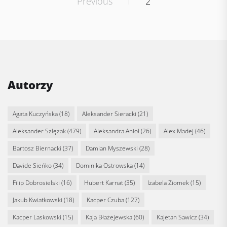
Posts
Previous
1
2
pagination
Autorzy
Agata Kuczyńska
(18)
Aleksander Sieracki
(21)
Aleksander Szlęzak
(479)
Aleksandra Anioł
(26)
Alex Madej
(46)
Bartosz Biernacki
(37)
Damian Myszewski
(28)
Davide Sieńko
(34)
Dominika Ostrowska
(14)
Filip Dobrosielski
(16)
Hubert Karnat
(35)
Izabela Ziomek
(15)
Jakub Kwiatkowski
(18)
Kacper Czuba
(127)
Kacper Laskowski
(15)
Kaja Błażejewska
(60)
Kajetan Sawicz
(34)