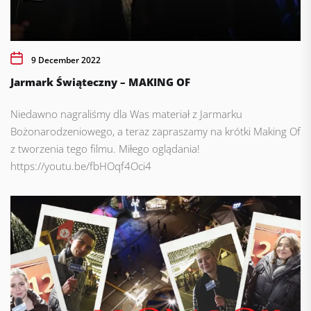
9 December 2022
Jarmark Świąteczny – MAKING OF
Niedawno nagraliśmy dla Was materiał z Jarmarku
Bożonarodzeniowego, a teraz zapraszamy na krótki Making Of
z tworzenia tego filmu. Miłego oglądania!
https://youtu.be/fbHOqf4Oci4