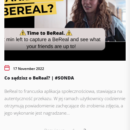
17 November 2022
Co sądzisz o BeReal? | #SONDA
BeReal to francuska aplikacja społecznościowa, stawiająca na
autentyczność przekazu. W jej ramach użytkownicy codziennie
otrzymują powiadomienie zachęcające do zrobienia zdjęcia, a
jego wykonanie jest nagradzane...