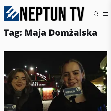
Skip
to
the
content
Tag:
Maja Domżalska