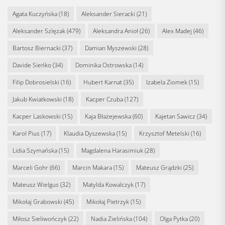
Agata Kuczyńska
(18)
Aleksander Sieracki
(21)
Aleksander Szlęzak
(479)
Aleksandra Anioł
(26)
Alex Madej
(46)
Bartosz Biernacki
(37)
Damian Myszewski
(28)
Davide Sieńko
(34)
Dominika Ostrowska
(14)
Filip Dobrosielski
(16)
Hubert Karnat
(35)
Izabela Ziomek
(15)
Jakub Kwiatkowski
(18)
Kacper Czuba
(127)
Kacper Laskowski
(15)
Kaja Błażejewska
(60)
Kajetan Sawicz
(34)
Karol Pius
(17)
Klaudia Dyszewska
(15)
Krzysztof Metelski
(16)
Lidia Szymańska
(15)
Magdalena Harasimiuk
(28)
Marceli Gohr
(66)
Marcin Makara
(15)
Mateusz Grądzki
(25)
Mateusz Wielgus
(32)
Matylda Kowalczyk
(17)
Mikołaj Grabowski
(45)
Mikołaj Pietrzyk
(15)
Miłosz Sieliwończyk
(22)
Nadia Zielińska
(104)
Olga Pytka
(20)