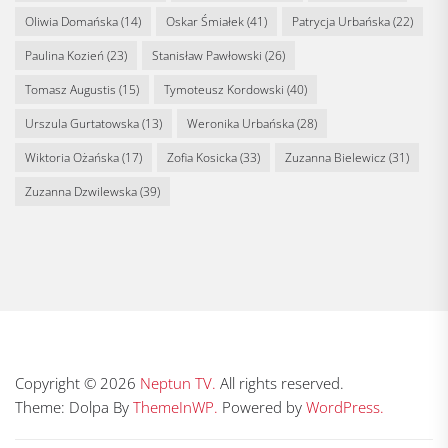
Oliwia Domańska
(14)
Oskar Śmiałek
(41)
Patrycja Urbańska
(22)
Paulina Kozień
(23)
Stanisław Pawłowski
(26)
Tomasz Augustis
(15)
Tymoteusz Kordowski
(40)
Urszula Gurtatowska
(13)
Weronika Urbańska
(28)
Wiktoria Ożańska
(17)
Zofia Kosicka
(33)
Zuzanna Bielewicz
(31)
Zuzanna Dzwilewska
(39)
Copyright © 2026
Neptun TV.
All rights reserved.
Theme: Dolpa By
ThemeInWP.
Powered by
WordPress.