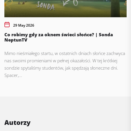
29 May 2026
Co robimy gdy za oknem świeci słońce? | Sonda
NeptunTV
Mimo nieśmiałego startu, w ostatnich dniach słońce zachwyca
nas swoimi promieniami w pełnej okazałości. W tej krótkiej
sondzie spytaliśmy studentów, jak spędzają słoneczne dni.
Spacer,...
Autorzy