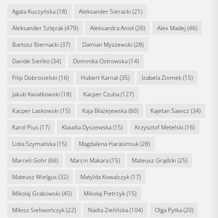
Agata Kuczyńska
(18)
Aleksander Sieracki
(21)
Aleksander Szlęzak
(479)
Aleksandra Anioł
(26)
Alex Madej
(46)
Bartosz Biernacki
(37)
Damian Myszewski
(28)
Davide Sieńko
(34)
Dominika Ostrowska
(14)
Filip Dobrosielski
(16)
Hubert Karnat
(35)
Izabela Ziomek
(15)
Jakub Kwiatkowski
(18)
Kacper Czuba
(127)
Kacper Laskowski
(15)
Kaja Błażejewska
(60)
Kajetan Sawicz
(34)
Karol Pius
(17)
Klaudia Dyszewska
(15)
Krzysztof Metelski
(16)
Lidia Szymańska
(15)
Magdalena Harasimiuk
(28)
Marceli Gohr
(66)
Marcin Makara
(15)
Mateusz Grądzki
(25)
Mateusz Wielgus
(32)
Matylda Kowalczyk
(17)
Mikołaj Grabowski
(45)
Mikołaj Pietrzyk
(15)
Miłosz Sieliwończyk
(22)
Nadia Zielińska
(104)
Olga Pytka
(20)