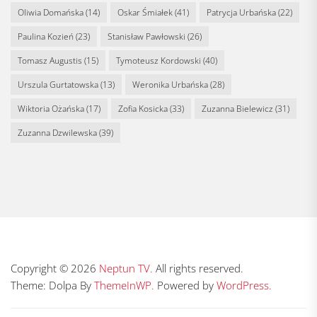
Oliwia Domańska
(14)
Oskar Śmiałek
(41)
Patrycja Urbańska
(22)
Paulina Kozień
(23)
Stanisław Pawłowski
(26)
Tomasz Augustis
(15)
Tymoteusz Kordowski
(40)
Urszula Gurtatowska
(13)
Weronika Urbańska
(28)
Wiktoria Ożańska
(17)
Zofia Kosicka
(33)
Zuzanna Bielewicz
(31)
Zuzanna Dzwilewska
(39)
Copyright © 2026
Neptun TV.
All rights reserved.
Theme: Dolpa By
ThemeInWP.
Powered by
WordPress.