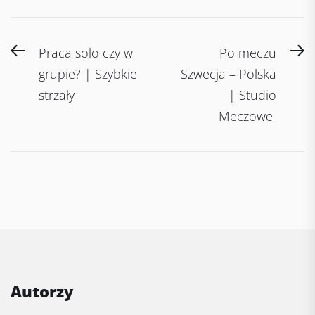
Post
Previous
N
Praca solo czy w
Po meczu
navigation
post:
po
grupie? | Szybkie
Szwecja – Polska
strzały
| Studio
Meczowe
Autorzy