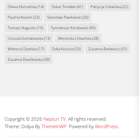
Oliwia Domańska
(14)
Oskar Śmiałek
(41)
Patrycja Urbańska
(22)
Paulina Kozień
(23)
Stanisław Pawłowski
(26)
Tomasz Augustis
(15)
Tymoteusz Kordowski
(40)
Urszula Gurtatowska
(13)
Weronika Urbańska
(28)
Wiktoria Ożańska
(17)
Zofia Kosicka
(33)
Zuzanna Bielewicz
(31)
Zuzanna Dzwilewska
(39)
Copyright © 2026
Neptun TV.
All rights reserved.
Theme: Dolpa By
ThemeInWP.
Powered by
WordPress.