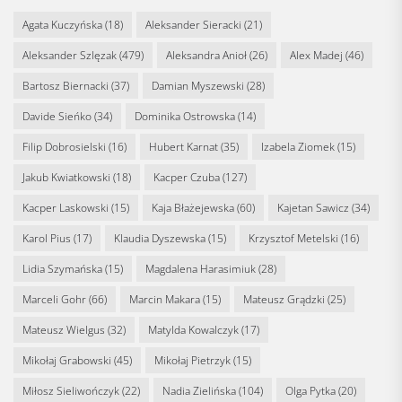
Agata Kuczyńska
(18)
Aleksander Sieracki
(21)
Aleksander Szlęzak
(479)
Aleksandra Anioł
(26)
Alex Madej
(46)
Bartosz Biernacki
(37)
Damian Myszewski
(28)
Davide Sieńko
(34)
Dominika Ostrowska
(14)
Filip Dobrosielski
(16)
Hubert Karnat
(35)
Izabela Ziomek
(15)
Jakub Kwiatkowski
(18)
Kacper Czuba
(127)
Kacper Laskowski
(15)
Kaja Błażejewska
(60)
Kajetan Sawicz
(34)
Karol Pius
(17)
Klaudia Dyszewska
(15)
Krzysztof Metelski
(16)
Lidia Szymańska
(15)
Magdalena Harasimiuk
(28)
Marceli Gohr
(66)
Marcin Makara
(15)
Mateusz Grądzki
(25)
Mateusz Wielgus
(32)
Matylda Kowalczyk
(17)
Mikołaj Grabowski
(45)
Mikołaj Pietrzyk
(15)
Miłosz Sieliwończyk
(22)
Nadia Zielińska
(104)
Olga Pytka
(20)