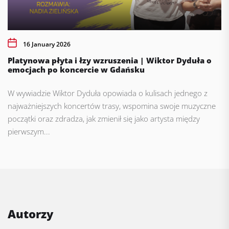
16 January 2026
Platynowa płyta i łzy wzruszenia | Wiktor Dyduła o
emocjach po koncercie w Gdańsku
W wywiadzie Wiktor Dyduła opowiada o kulisach jednego z
najważniejszych koncertów trasy, wspomina swoje muzyczne
początki oraz zdradza, jak zmienił się jako artysta między
pierwszym...
Autorzy