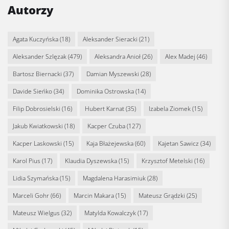
Autorzy
Agata Kuczyńska
(18)
Aleksander Sieracki
(21)
Aleksander Szlęzak
(479)
Aleksandra Anioł
(26)
Alex Madej
(46)
Bartosz Biernacki
(37)
Damian Myszewski
(28)
Davide Sieńko
(34)
Dominika Ostrowska
(14)
Filip Dobrosielski
(16)
Hubert Karnat
(35)
Izabela Ziomek
(15)
Jakub Kwiatkowski
(18)
Kacper Czuba
(127)
Kacper Laskowski
(15)
Kaja Błażejewska
(60)
Kajetan Sawicz
(34)
Karol Pius
(17)
Klaudia Dyszewska
(15)
Krzysztof Metelski
(16)
Lidia Szymańska
(15)
Magdalena Harasimiuk
(28)
Marceli Gohr
(66)
Marcin Makara
(15)
Mateusz Grądzki
(25)
Mateusz Wielgus
(32)
Matylda Kowalczyk
(17)