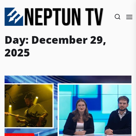
Skip
to
the
content
Day:
December 29,
2025