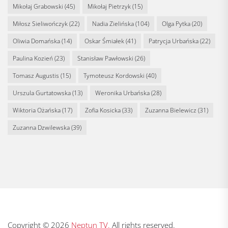
Mikołaj Grabowski
(45)
Mikołaj Pietrzyk
(15)
Miłosz Sieliwończyk
(22)
Nadia Zielińska
(104)
Olga Pytka
(20)
Oliwia Domańska
(14)
Oskar Śmiałek
(41)
Patrycja Urbańska
(22)
Paulina Kozień
(23)
Stanisław Pawłowski
(26)
Tomasz Augustis
(15)
Tymoteusz Kordowski
(40)
Urszula Gurtatowska
(13)
Weronika Urbańska
(28)
Wiktoria Ożańska
(17)
Zofia Kosicka
(33)
Zuzanna Bielewicz
(31)
Zuzanna Dzwilewska
(39)
Copyright © 2026
Neptun TV.
All rights reserved.