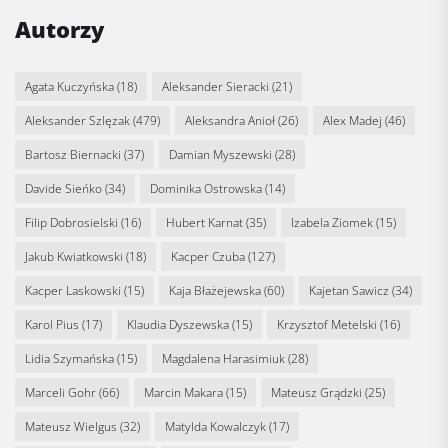
Autorzy
Agata Kuczyńska
(18)
Aleksander Sieracki
(21)
Aleksander Szlęzak
(479)
Aleksandra Anioł
(26)
Alex Madej
(46)
Bartosz Biernacki
(37)
Damian Myszewski
(28)
Davide Sieńko
(34)
Dominika Ostrowska
(14)
Filip Dobrosielski
(16)
Hubert Karnat
(35)
Izabela Ziomek
(15)
Jakub Kwiatkowski
(18)
Kacper Czuba
(127)
Kacper Laskowski
(15)
Kaja Błażejewska
(60)
Kajetan Sawicz
(34)
Karol Pius
(17)
Klaudia Dyszewska
(15)
Krzysztof Metelski
(16)
Lidia Szymańska
(15)
Magdalena Harasimiuk
(28)
Marceli Gohr
(66)
Marcin Makara
(15)
Mateusz Grądzki
(25)
Mateusz Wielgus
(32)
Matylda Kowalczyk
(17)