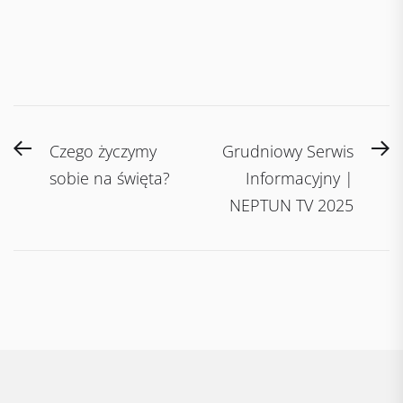
Post
Previous
N
Czego życzymy
Grudniowy Serwis
navigation
post:
po
sobie na święta?
Informacyjny |
NEPTUN TV 2025