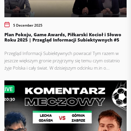
5 December 2025
Plan Pokoju, Game Awards, Piłkarski Kocioł i Słowo
Roku 2025 | Przegląd Informacji Subiektywnych #5
Przegląd Informacji Subiektywnych powraca! Tym razem w
jeszcze większym gronie przyjrzymy się temu czym ostatnio
żyje Polska i cały świat. W dzisiejszym odcinku m.in o...