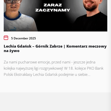
5 December 2025
Lechia Gdańsk – Górnik Zabrze | Komentarz meczowy
na żywo
Za nami pucharowe emocje, przed nami - jeszcze jedna
kolejka najwyższej ligi rozgrywkowej! W 18. kolejce PKO Bank
Polski Ekstraklasy Lechia Gdańsk podejmie u siebie...