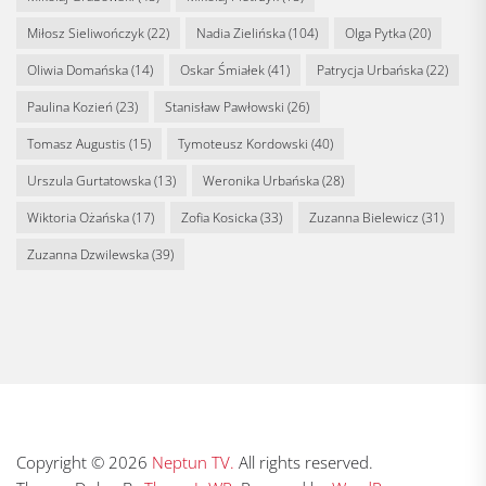
Miłosz Sieliwończyk
(22)
Nadia Zielińska
(104)
Olga Pytka
(20)
Oliwia Domańska
(14)
Oskar Śmiałek
(41)
Patrycja Urbańska
(22)
Paulina Kozień
(23)
Stanisław Pawłowski
(26)
Tomasz Augustis
(15)
Tymoteusz Kordowski
(40)
Urszula Gurtatowska
(13)
Weronika Urbańska
(28)
Wiktoria Ożańska
(17)
Zofia Kosicka
(33)
Zuzanna Bielewicz
(31)
Zuzanna Dzwilewska
(39)
Copyright © 2026
Neptun TV.
All rights reserved.