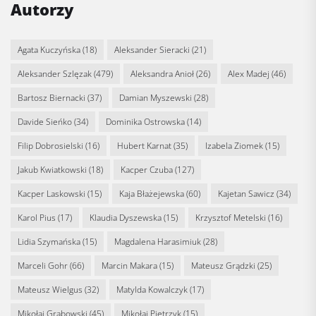
Autorzy
Agata Kuczyńska
(18)
Aleksander Sieracki
(21)
Aleksander Szlęzak
(479)
Aleksandra Anioł
(26)
Alex Madej
(46)
Bartosz Biernacki
(37)
Damian Myszewski
(28)
Davide Sieńko
(34)
Dominika Ostrowska
(14)
Filip Dobrosielski
(16)
Hubert Karnat
(35)
Izabela Ziomek
(15)
Jakub Kwiatkowski
(18)
Kacper Czuba
(127)
Kacper Laskowski
(15)
Kaja Błażejewska
(60)
Kajetan Sawicz
(34)
Karol Pius
(17)
Klaudia Dyszewska
(15)
Krzysztof Metelski
(16)
Lidia Szymańska
(15)
Magdalena Harasimiuk
(28)
Marceli Gohr
(66)
Marcin Makara
(15)
Mateusz Grądzki
(25)
Mateusz Wielgus
(32)
Matylda Kowalczyk
(17)
Mikołaj Grabowski
(45)
Mikołaj Pietrzyk
(15)