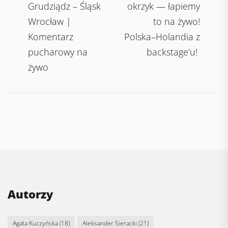
navigation
post:
po
Grudziądz – Śląsk
okrzyk — łapiemy
Wrocław |
to na żywo!
Komentarz
Polska–Holandia z
pucharowy na
backstage’u!
żywo
Autorzy
Agata Kuczyńska
(18)
Aleksander Sieracki
(21)