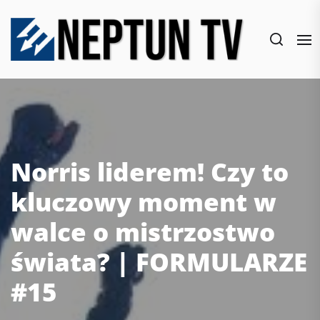
Skip
to
the
content
Norris liderem! Czy to
kluczowy moment w
walce o mistrzostwo
świata? | FORMULARZE
#15