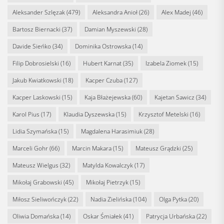
Aleksander Szlęzak
(479)
Aleksandra Anioł
(26)
Alex Madej
(46)
Bartosz Biernacki
(37)
Damian Myszewski
(28)
Davide Sieńko
(34)
Dominika Ostrowska
(14)
Filip Dobrosielski
(16)
Hubert Karnat
(35)
Izabela Ziomek
(15)
Jakub Kwiatkowski
(18)
Kacper Czuba
(127)
Kacper Laskowski
(15)
Kaja Błażejewska
(60)
Kajetan Sawicz
(34)
Karol Pius
(17)
Klaudia Dyszewska
(15)
Krzysztof Metelski
(16)
Lidia Szymańska
(15)
Magdalena Harasimiuk
(28)
Marceli Gohr
(66)
Marcin Makara
(15)
Mateusz Grądzki
(25)
Mateusz Wielgus
(32)
Matylda Kowalczyk
(17)
Mikołaj Grabowski
(45)
Mikołaj Pietrzyk
(15)
Miłosz Sieliwończyk
(22)
Nadia Zielińska
(104)
Olga Pytka
(20)
Oliwia Domańska
(14)
Oskar Śmiałek
(41)
Patrycja Urbańska
(22)