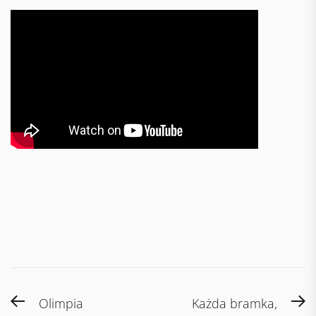
Post
Previous
N
Olimpia
Każda bramka,