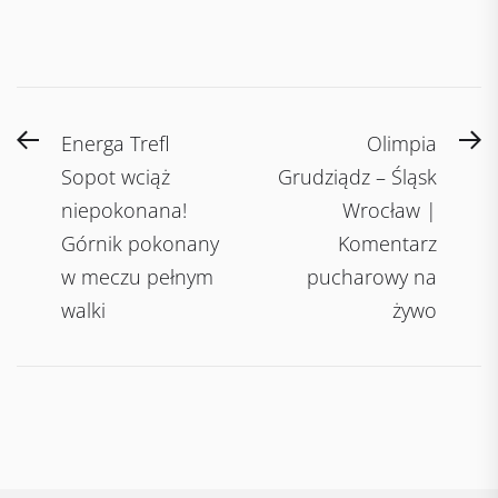
Post
Previous
N
Energa Trefl
Olimpia
navigation
post:
po
Sopot wciąż
Grudziądz – Śląsk
niepokonana!
Wrocław |
Górnik pokonany
Komentarz
w meczu pełnym
pucharowy na
walki
żywo