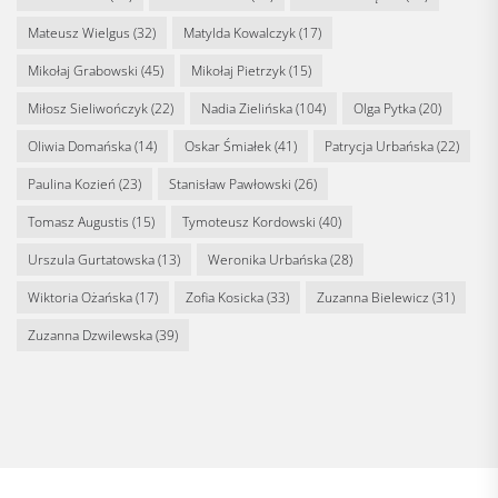
Mateusz Wielgus
(32)
Matylda Kowalczyk
(17)
Mikołaj Grabowski
(45)
Mikołaj Pietrzyk
(15)
Miłosz Sieliwończyk
(22)
Nadia Zielińska
(104)
Olga Pytka
(20)
Oliwia Domańska
(14)
Oskar Śmiałek
(41)
Patrycja Urbańska
(22)
Paulina Kozień
(23)
Stanisław Pawłowski
(26)
Tomasz Augustis
(15)
Tymoteusz Kordowski
(40)
Urszula Gurtatowska
(13)
Weronika Urbańska
(28)
Wiktoria Ożańska
(17)
Zofia Kosicka
(33)
Zuzanna Bielewicz
(31)
Zuzanna Dzwilewska
(39)