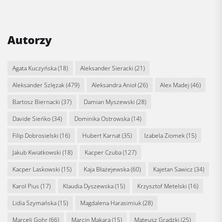
Autorzy
Agata Kuczyńska
(18)
Aleksander Sieracki
(21)
Aleksander Szlęzak
(479)
Aleksandra Anioł
(26)
Alex Madej
(46)
Bartosz Biernacki
(37)
Damian Myszewski
(28)
Davide Sieńko
(34)
Dominika Ostrowska
(14)
Filip Dobrosielski
(16)
Hubert Karnat
(35)
Izabela Ziomek
(15)
Jakub Kwiatkowski
(18)
Kacper Czuba
(127)
Kacper Laskowski
(15)
Kaja Błażejewska
(60)
Kajetan Sawicz
(34)
Karol Pius
(17)
Klaudia Dyszewska
(15)
Krzysztof Metelski
(16)
Lidia Szymańska
(15)
Magdalena Harasimiuk
(28)
Marceli Gohr
(66)
Marcin Makara
(15)
Mateusz Grądzki
(25)