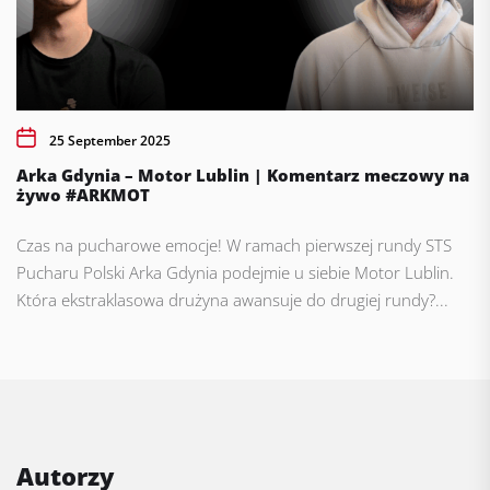
25 September 2025
Arka Gdynia – Motor Lublin | Komentarz meczowy na
żywo #ARKMOT
Czas na pucharowe emocje! W ramach pierwszej rundy STS
Pucharu Polski Arka Gdynia podejmie u siebie Motor Lublin.
Która ekstraklasowa drużyna awansuje do drugiej rundy?...
Autorzy