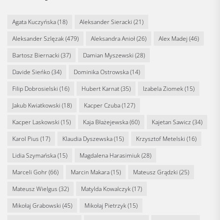
Agata Kuczyńska
(18)
Aleksander Sieracki
(21)
Aleksander Szlęzak
(479)
Aleksandra Anioł
(26)
Alex Madej
(46)
Bartosz Biernacki
(37)
Damian Myszewski
(28)
Davide Sieńko
(34)
Dominika Ostrowska
(14)
Filip Dobrosielski
(16)
Hubert Karnat
(35)
Izabela Ziomek
(15)
Jakub Kwiatkowski
(18)
Kacper Czuba
(127)
Kacper Laskowski
(15)
Kaja Błażejewska
(60)
Kajetan Sawicz
(34)
Karol Pius
(17)
Klaudia Dyszewska
(15)
Krzysztof Metelski
(16)
Lidia Szymańska
(15)
Magdalena Harasimiuk
(28)
Marceli Gohr
(66)
Marcin Makara
(15)
Mateusz Grądzki
(25)
Mateusz Wielgus
(32)
Matylda Kowalczyk
(17)
Mikołaj Grabowski
(45)
Mikołaj Pietrzyk
(15)