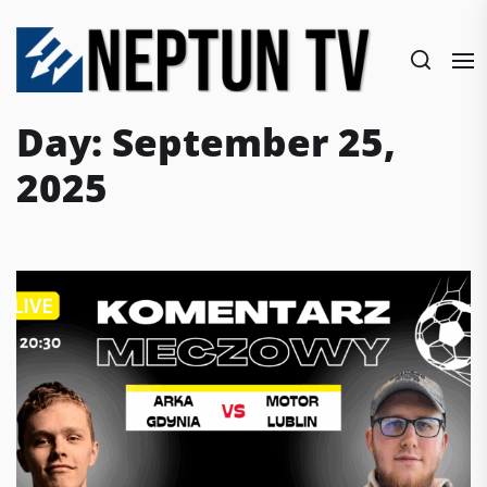
Skip
to
the
content
Day:
September 25,
2025