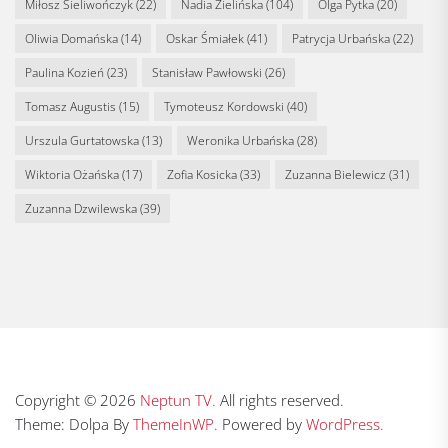
Miłosz Sieliwończyk
(22)
Nadia Zielińska
(104)
Olga Pytka
(20)
Oliwia Domańska
(14)
Oskar Śmiałek
(41)
Patrycja Urbańska
(22)
Paulina Kozień
(23)
Stanisław Pawłowski
(26)
Tomasz Augustis
(15)
Tymoteusz Kordowski
(40)
Urszula Gurtatowska
(13)
Weronika Urbańska
(28)
Wiktoria Ożańska
(17)
Zofia Kosicka
(33)
Zuzanna Bielewicz
(31)
Zuzanna Dzwilewska
(39)
Copyright © 2026
Neptun TV.
All rights reserved.
Theme: Dolpa By
ThemeInWP.
Powered by
WordPress.