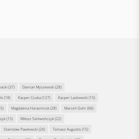
nacki
(37)
Damian Myszewski
(28)
ki
(18)
Kacper Czuba
(127)
Kacper Laskowski
(15)
5)
Magdalena Harasimiuk
(28)
Marceli Gohr
(66)
rzyk
(15)
Miłosz Sieliwończyk
(22)
Stanisław Pawłowski
(26)
Tomasz Augustis
(15)