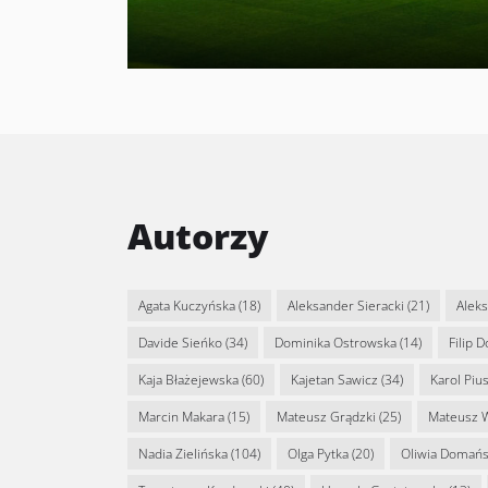
Autorzy
Agata Kuczyńska
(18)
Aleksander Sieracki
(21)
Alek
Davide Sieńko
(34)
Dominika Ostrowska
(14)
Filip 
Kaja Błażejewska
(60)
Kajetan Sawicz
(34)
Karol Piu
Marcin Makara
(15)
Mateusz Grądzki
(25)
Mateusz 
Nadia Zielińska
(104)
Olga Pytka
(20)
Oliwia Domań