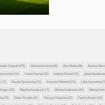
sander Szlęzak
(479)
Aleksandra Anioł
(26)
Alex Madej
(46)
Bartosz Bier
Dobrosielski
(16)
Hubert Karnat
(35)
Izabela Ziomek
(15)
Jakub Kwiatkows
s
(17)
Klaudia Dyszewska
(15)
Krzysztof Metelski
(16)
Lidia Szymańska
(1
Wielgus
(32)
Matylda Kowalczyk
(17)
Mikołaj Grabowski
(45)
Mikołaj Piet
ska
(14)
Oskar Śmiałek
(41)
Patrycja Urbańska
(22)
Paulina Kozień
(23)