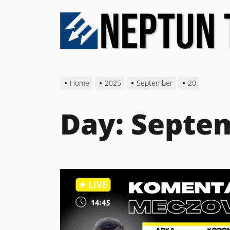
Skip
to
the
content
Home
2025
September
20
Day:
Septem