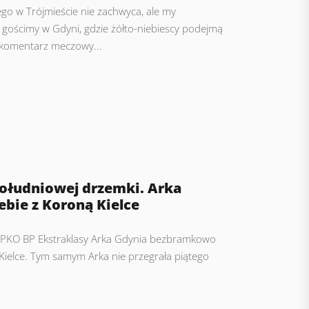
go w Trójmieście nie zachwyca, ale my
gościmy w Gdyni, gdzie żółto-niebiescy podejmą
 komentarz meczowy...
ołudniowej drzemki. Arka
ebie z Koroną Kielce
 PKO BP Ekstraklasy Arka Gdynia bezbramkowo
Kielce. Tym samym Arka nie przegrała piątego