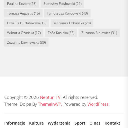
Paulina Kozień
(23)
Stanisław Pawłowski
(26)
Tomasz Augustis
(15)
Tymoteusz Kordowski
(40)
Urszula Gurtatowska
(13)
Weronika Urbańska
(28)
Wiktoria Ożańska
(17)
Zofia Kosicka
(33)
Zuzanna Bielewicz
(31)
Zuzanna Dzwilewska
(39)
Copyright © 2026
Neptun TV.
All rights reserved.
Theme: Dolpa By
ThemeInWP.
Powered by
WordPress.
Informacje
Kultura
Wydarzenia
Sport
O nas
Kontakt