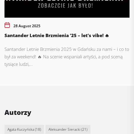
28 August 2025
Santander Letnie Brzmienia ’25 – let’s vibe! 🔥
Santander Letnie Brzmienia 2025 w Gdańsku za nami – i co to
był za weekend! 🔥 Na scenie wspaniali artyści, a pod sceną
tysiące ludzi,...
Autorzy
Agata Kuczyńska
(18)
Aleksander Sieracki
(21)