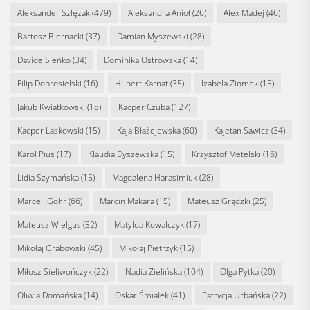
Aleksander Szlęzak
(479)
Aleksandra Anioł
(26)
Alex Madej
(46)
Bartosz Biernacki
(37)
Damian Myszewski
(28)
Davide Sieńko
(34)
Dominika Ostrowska
(14)
Filip Dobrosielski
(16)
Hubert Karnat
(35)
Izabela Ziomek
(15)
Jakub Kwiatkowski
(18)
Kacper Czuba
(127)
Kacper Laskowski
(15)
Kaja Błażejewska
(60)
Kajetan Sawicz
(34)
Karol Pius
(17)
Klaudia Dyszewska
(15)
Krzysztof Metelski
(16)
Lidia Szymańska
(15)
Magdalena Harasimiuk
(28)
Marceli Gohr
(66)
Marcin Makara
(15)
Mateusz Grądzki
(25)
Mateusz Wielgus
(32)
Matylda Kowalczyk
(17)
Mikołaj Grabowski
(45)
Mikołaj Pietrzyk
(15)
Miłosz Sieliwończyk
(22)
Nadia Zielińska
(104)
Olga Pytka
(20)
Oliwia Domańska
(14)
Oskar Śmiałek
(41)
Patrycja Urbańska
(22)