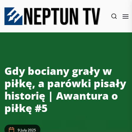
Skip
to
the
content
Gdy bociany grały w
piłkę, a parówki pisały
historię | Awantura o
piłkę #5
9 July 2025