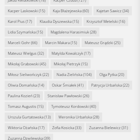
Jakub Kwiatkowski
(18)
Kacper Czuba
(127)
Kacper Laskowski
(15)
Kaja Błażejewska
(60)
Kajetan Sawicz
(34)
Karol Pius
(17)
Klaudia Dyszewska
(15)
Krzysztof Metelski
(16)
Lidia Szymańska
(15)
Magdalena Harasimiuk
(28)
Marceli Gohr
(66)
Marcin Makara
(15)
Mateusz Grądzki
(25)
Mateusz Wielgus
(32)
Matylda Kowalczyk
(17)
Mikołaj Grabowski
(45)
Mikołaj Pietrzyk
(15)
Miłosz Sieliwończyk
(22)
Nadia Zielińska
(104)
Olga Pytka
(20)
Oliwia Domańska
(14)
Oskar Śmiałek
(41)
Patrycja Urbańska
(22)
Paulina Kozień
(23)
Stanisław Pawłowski
(26)
Tomasz Augustis
(15)
Tymoteusz Kordowski
(40)
Urszula Gurtatowska
(13)
Weronika Urbańska
(28)
Wiktoria Ożańska
(17)
Zofia Kosicka
(33)
Zuzanna Bielewicz
(31)
Zuzanna Dzwilewska
(39)