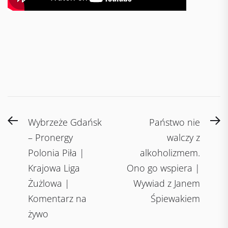
Post
Previous
N
Wybrzeże Gdańsk
Państwo nie
navigation
post:
po
– Pronergy
walczy z
Polonia Piła |
alkoholizmem.
Krajowa Liga
Ono go wspiera |
Żużlowa |
Wywiad z Janem
Komentarz na
Śpiewakiem
żywo