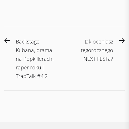
Post
Previous
N
Backstage
Jak oceniasz
navigation
post:
po
Kubana, drama
tegorocznego
na Popkillerach,
NEXT FESTa?
raper roku |
TrapTalk #4.2