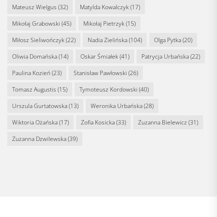
Mateusz Wielgus
(32)
Matylda Kowalczyk
(17)
Mikołaj Grabowski
(45)
Mikołaj Pietrzyk
(15)
Miłosz Sieliwończyk
(22)
Nadia Zielińska
(104)
Olga Pytka
(20)
Oliwia Domańska
(14)
Oskar Śmiałek
(41)
Patrycja Urbańska
(22)
Paulina Kozień
(23)
Stanisław Pawłowski
(26)
Tomasz Augustis
(15)
Tymoteusz Kordowski
(40)
Urszula Gurtatowska
(13)
Weronika Urbańska
(28)
Wiktoria Ożańska
(17)
Zofia Kosicka
(33)
Zuzanna Bielewicz
(31)
Zuzanna Dzwilewska
(39)