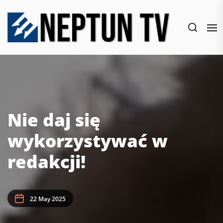
Skip
to
the
content
Nie daj się
wykorzystywać w
redakcji!
22 May 2025