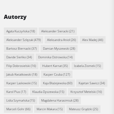
Autorzy
Agata Kuczyńska
(18)
Aleksander Sieracki
(21)
Aleksander Szlęzak
(479)
Aleksandra Anioł
(26)
Alex Madej
(46)
Bartosz Biernacki
(37)
Damian Myszewski
(28)
Davide Sieńko
(34)
Dominika Ostrowska
(14)
Filip Dobrosielski
(16)
Hubert Karnat
(35)
Izabela Ziomek
(15)
Jakub Kwiatkowski
(18)
Kacper Czuba
(127)
Kacper Laskowski
(15)
Kaja Błażejewska
(60)
Kajetan Sawicz
(34)
Karol Pius
(17)
Klaudia Dyszewska
(15)
Krzysztof Metelski
(16)
Lidia Szymańska
(15)
Magdalena Harasimiuk
(28)
Marceli Gohr
(66)
Marcin Makara
(15)
Mateusz Grądzki
(25)