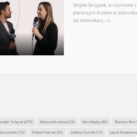
Wojtek Skrzypek, w rozmowie z K
pierwszych kroków w dziennikar
się dziennikarz, i o...
sander Szlęzak
(479)
Aleksandra Anioł
(26)
Alex Madej
(46)
Bartosz Bier
Dobrosielski
(16)
Hubert Karnat
(35)
Izabela Ziomek
(15)
Jakub Kwiatkows