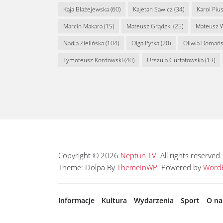
Kaja Błażejewska
(60)
Kajetan Sawicz
(34)
Karol Piu
Marcin Makara
(15)
Mateusz Grądzki
(25)
Mateusz 
Nadia Zielińska
(104)
Olga Pytka
(20)
Oliwia Domań
Tymoteusz Kordowski
(40)
Urszula Gurtatowska
(13)
Copyright © 2026
Neptun TV.
All rights reserved.
Theme: Dolpa By
ThemeInWP.
Powered by
WordP
Informacje
Kultura
Wydarzenia
Sport
O na