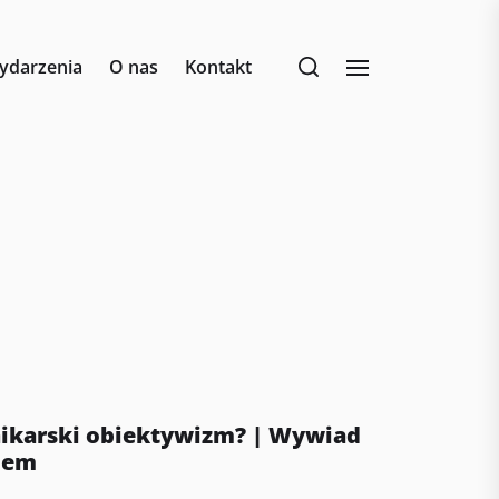
ydarzenia
O nas
Kontakt
nikarski obiektywizm? | Wywiad
iem