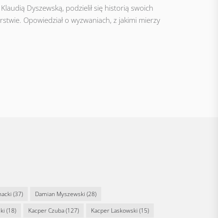
laudią Dyszewską, podzielił się historią swoich
stwie. Opowiedział o wyzwaniach, z jakimi mierzy
nacki
(37)
Damian Myszewski
(28)
ki
(18)
Kacper Czuba
(127)
Kacper Laskowski
(15)