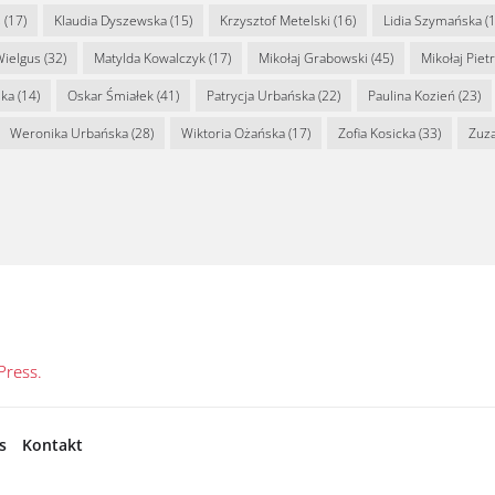
s
(17)
Klaudia Dyszewska
(15)
Krzysztof Metelski
(16)
Lidia Szymańska
(1
Wielgus
(32)
Matylda Kowalczyk
(17)
Mikołaj Grabowski
(45)
Mikołaj Piet
ska
(14)
Oskar Śmiałek
(41)
Patrycja Urbańska
(22)
Paulina Kozień
(23)
Weronika Urbańska
(28)
Wiktoria Ożańska
(17)
Zofia Kosicka
(33)
Zuz
ress.
s
Kontakt