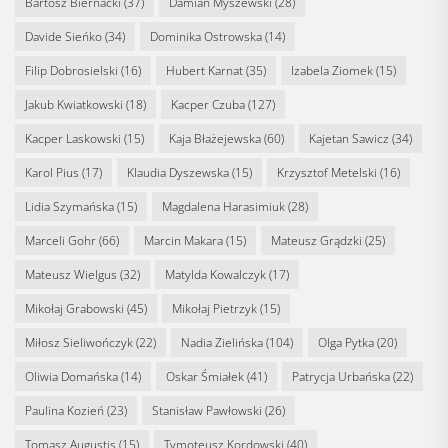
Bartosz Biernacki
(37)
Damian Myszewski
(28)
Davide Sieńko
(34)
Dominika Ostrowska
(14)
Filip Dobrosielski
(16)
Hubert Karnat
(35)
Izabela Ziomek
(15)
Jakub Kwiatkowski
(18)
Kacper Czuba
(127)
Kacper Laskowski
(15)
Kaja Błażejewska
(60)
Kajetan Sawicz
(34)
Karol Pius
(17)
Klaudia Dyszewska
(15)
Krzysztof Metelski
(16)
Lidia Szymańska
(15)
Magdalena Harasimiuk
(28)
Marceli Gohr
(66)
Marcin Makara
(15)
Mateusz Grądzki
(25)
Mateusz Wielgus
(32)
Matylda Kowalczyk
(17)
Mikołaj Grabowski
(45)
Mikołaj Pietrzyk
(15)
Miłosz Sieliwończyk
(22)
Nadia Zielińska
(104)
Olga Pytka
(20)
Oliwia Domańska
(14)
Oskar Śmiałek
(41)
Patrycja Urbańska
(22)
Paulina Kozień
(23)
Stanisław Pawłowski
(26)
Tomasz Augustis
(15)
Tymoteusz Kordowski
(40)