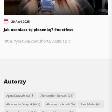
20 April 2025
Jak oceniasz tę piosenkę? #nextfest
https://youtube.com/shorts/SvIs8S1ipIc
Autorzy
Agata Kuczyńska
(18)
Aleksander Sieracki
(21)
Aleksander Szlęzak
(479)
Aleksandra Anioł
(26)
Alex Madej
(46)