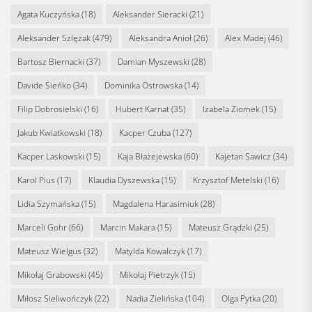
Agata Kuczyńska
(18)
Aleksander Sieracki
(21)
Aleksander Szlęzak
(479)
Aleksandra Anioł
(26)
Alex Madej
(46)
Bartosz Biernacki
(37)
Damian Myszewski
(28)
Davide Sieńko
(34)
Dominika Ostrowska
(14)
Filip Dobrosielski
(16)
Hubert Karnat
(35)
Izabela Ziomek
(15)
Jakub Kwiatkowski
(18)
Kacper Czuba
(127)
Kacper Laskowski
(15)
Kaja Błażejewska
(60)
Kajetan Sawicz
(34)
Karol Pius
(17)
Klaudia Dyszewska
(15)
Krzysztof Metelski
(16)
Lidia Szymańska
(15)
Magdalena Harasimiuk
(28)
Marceli Gohr
(66)
Marcin Makara
(15)
Mateusz Grądzki
(25)
Mateusz Wielgus
(32)
Matylda Kowalczyk
(17)
Mikołaj Grabowski
(45)
Mikołaj Pietrzyk
(15)
Miłosz Sieliwończyk
(22)
Nadia Zielińska
(104)
Olga Pytka
(20)