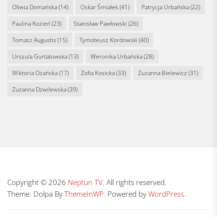
Oliwia Domańska
(14)
Oskar Śmiałek
(41)
Patrycja Urbańska
(22)
Paulina Kozień
(23)
Stanisław Pawłowski
(26)
Tomasz Augustis
(15)
Tymoteusz Kordowski
(40)
Urszula Gurtatowska
(13)
Weronika Urbańska
(28)
Wiktoria Ożańska
(17)
Zofia Kosicka
(33)
Zuzanna Bielewicz
(31)
Zuzanna Dzwilewska
(39)
Copyright © 2026
Neptun TV.
All rights reserved.
Theme: Dolpa By
ThemeInWP.
Powered by
WordPress.