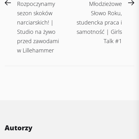
Post
Previous
N
Rozpoczynamy
Młodzieżowe
navigation
post:
po
sezon skoków
Słowo Roku,
narciarskich! |
studencka praca i
Studio na żywo
samotność | Girls
przed zawodami
Talk #1
w Lillehammer
Autorzy