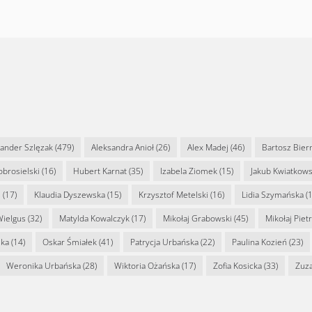
sander Szlęzak
(479)
Aleksandra Anioł
(26)
Alex Madej
(46)
Bartosz Bier
Dobrosielski
(16)
Hubert Karnat
(35)
Izabela Ziomek
(15)
Jakub Kwiatkows
s
(17)
Klaudia Dyszewska
(15)
Krzysztof Metelski
(16)
Lidia Szymańska
(1
Wielgus
(32)
Matylda Kowalczyk
(17)
Mikołaj Grabowski
(45)
Mikołaj Piet
ska
(14)
Oskar Śmiałek
(41)
Patrycja Urbańska
(22)
Paulina Kozień
(23)
Weronika Urbańska
(28)
Wiktoria Ożańska
(17)
Zofia Kosicka
(33)
Zuz