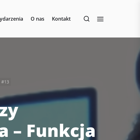
ydarzenia
O nas
Kontakt
a #13
zy
 – Funkcja