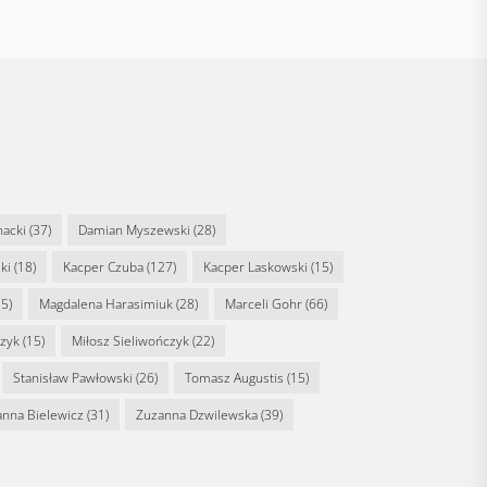
nacki
(37)
Damian Myszewski
(28)
ki
(18)
Kacper Czuba
(127)
Kacper Laskowski
(15)
5)
Magdalena Harasimiuk
(28)
Marceli Gohr
(66)
rzyk
(15)
Miłosz Sieliwończyk
(22)
Stanisław Pawłowski
(26)
Tomasz Augustis
(15)
anna Bielewicz
(31)
Zuzanna Dzwilewska
(39)