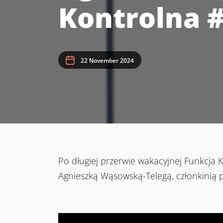
Kontrolna 
22 November 2024
Po długiej przerwie wakacyjnej Funkcja
Agnieszką Wąsowską-Telegą, członkinią 