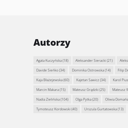
Autorzy
Agata Kuczyńska
(18)
Aleksander Sieracki
(21)
Alek
Davide Sieńko
(34)
Dominika Ostrowska
(14)
Filip 
Kaja Błażejewska
(60)
Kajetan Sawicz
(34)
Karol Piu
Marcin Makara
(15)
Mateusz Grądzki
(25)
Mateusz 
Nadia Zielińska
(104)
Olga Pytka
(20)
Oliwia Domań
Tymoteusz Kordowski
(40)
Urszula Gurtatowska
(13)