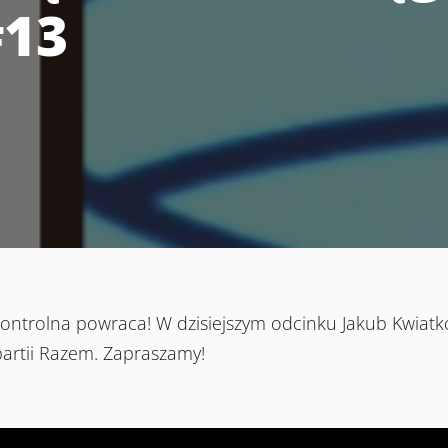
#13
 Kontrolna powraca! W dzisiejszym odcinku Jakub Kwiat
partii Razem. Zapraszamy!