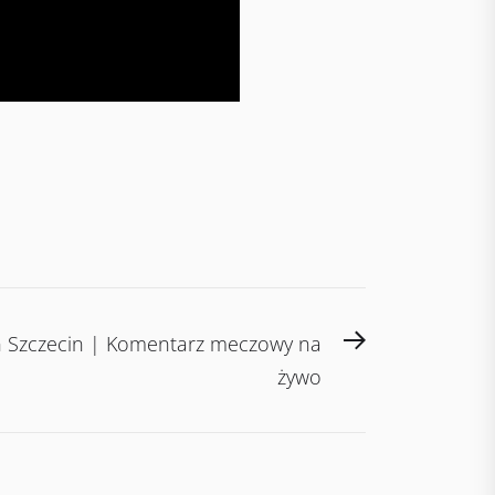
Next
ń Szczecin | Komentarz meczowy na
post:
żywo