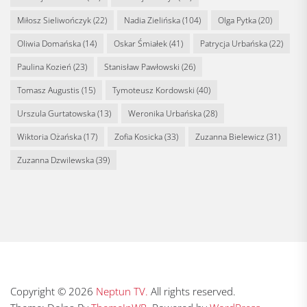
Miłosz Sieliwończyk
(22)
Nadia Zielińska
(104)
Olga Pytka
(20)
Oliwia Domańska
(14)
Oskar Śmiałek
(41)
Patrycja Urbańska
(22)
Paulina Kozień
(23)
Stanisław Pawłowski
(26)
Tomasz Augustis
(15)
Tymoteusz Kordowski
(40)
Urszula Gurtatowska
(13)
Weronika Urbańska
(28)
Wiktoria Ożańska
(17)
Zofia Kosicka
(33)
Zuzanna Bielewicz
(31)
Zuzanna Dzwilewska
(39)
Copyright © 2026
Neptun TV.
All rights reserved.