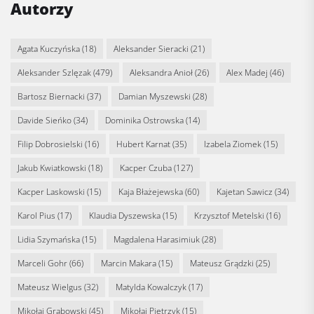
Autorzy
Agata Kuczyńska
(18)
Aleksander Sieracki
(21)
Aleksander Szlęzak
(479)
Aleksandra Anioł
(26)
Alex Madej
(46)
Bartosz Biernacki
(37)
Damian Myszewski
(28)
Davide Sieńko
(34)
Dominika Ostrowska
(14)
Filip Dobrosielski
(16)
Hubert Karnat
(35)
Izabela Ziomek
(15)
Jakub Kwiatkowski
(18)
Kacper Czuba
(127)
Kacper Laskowski
(15)
Kaja Błażejewska
(60)
Kajetan Sawicz
(34)
Karol Pius
(17)
Klaudia Dyszewska
(15)
Krzysztof Metelski
(16)
Lidia Szymańska
(15)
Magdalena Harasimiuk
(28)
Marceli Gohr
(66)
Marcin Makara
(15)
Mateusz Grądzki
(25)
Mateusz Wielgus
(32)
Matylda Kowalczyk
(17)
Mikołaj Grabowski
(45)
Mikołaj Pietrzyk
(15)