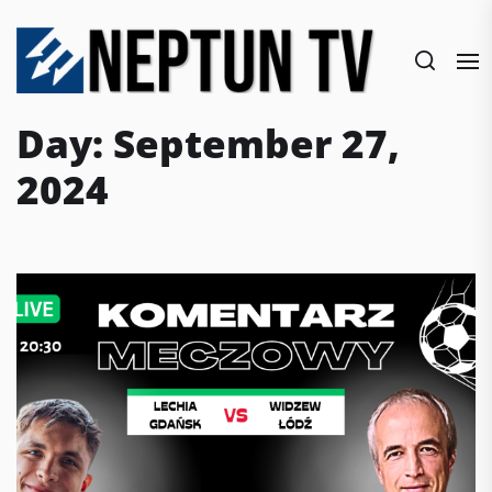
Skip
to
the
content
Day:
September 27,
2024