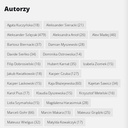
Autorzy
Agata Kuczyńska
(18)
Aleksander Sieracki
(21)
Aleksander Szlęzak
(479)
Aleksandra Anioł
(26)
Alex Madej
(46)
Bartosz Biernacki
(37)
Damian Myszewski
(28)
Davide Sieńko
(34)
Dominika Ostrowska
(14)
Filip Dobrosielski
(16)
Hubert Karnat
(35)
Izabela Ziomek
(15)
Jakub Kwiatkowski
(18)
Kacper Czuba
(127)
Kacper Laskowski
(15)
Kaja Błażejewska
(60)
Kajetan Sawicz
(34)
Karol Pius
(17)
Klaudia Dyszewska
(15)
Krzysztof Metelski
(16)
Lidia Szymańska
(15)
Magdalena Harasimiuk
(28)
Marceli Gohr
(66)
Marcin Makara
(15)
Mateusz Grądzki
(25)
Mateusz Wielgus
(32)
Matylda Kowalczyk
(17)