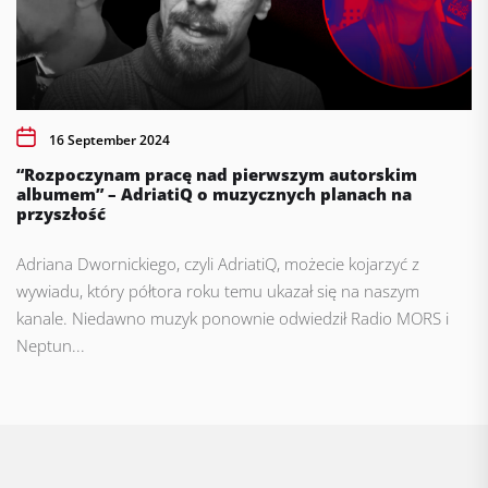
16 September 2024
“Rozpoczynam pracę nad pierwszym autorskim
albumem” – AdriatiQ o muzycznych planach na
przyszłość
Adriana Dwornickiego, czyli AdriatiQ, możecie kojarzyć z
wywiadu, który półtora roku temu ukazał się na naszym
kanale. Niedawno muzyk ponownie odwiedził Radio MORS i
Neptun...