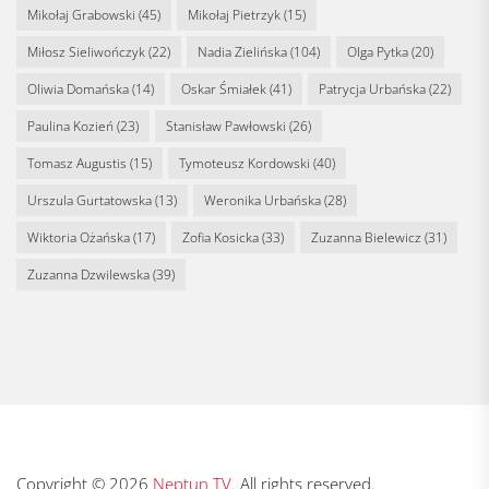
Mikołaj Grabowski
(45)
Mikołaj Pietrzyk
(15)
Miłosz Sieliwończyk
(22)
Nadia Zielińska
(104)
Olga Pytka
(20)
Oliwia Domańska
(14)
Oskar Śmiałek
(41)
Patrycja Urbańska
(22)
Paulina Kozień
(23)
Stanisław Pawłowski
(26)
Tomasz Augustis
(15)
Tymoteusz Kordowski
(40)
Urszula Gurtatowska
(13)
Weronika Urbańska
(28)
Wiktoria Ożańska
(17)
Zofia Kosicka
(33)
Zuzanna Bielewicz
(31)
Zuzanna Dzwilewska
(39)
Copyright © 2026
Neptun TV.
All rights reserved.