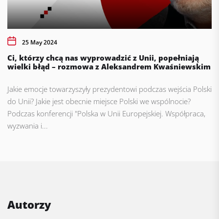
25 May 2024
Ci, którzy chcą nas wyprowadzić z Unii, popełniają
wielki błąd – rozmowa z Aleksandrem Kwaśniewskim
Jakie emocje towarzyszyły prezydentowi podczas wejścia Polski
do Unii? Jakie jest obecnie miejsce Polski we wspólnocie?
Podczas konferencji "Polska w Unii Europejskiej. Współpraca,
wyzwania i...
Autorzy