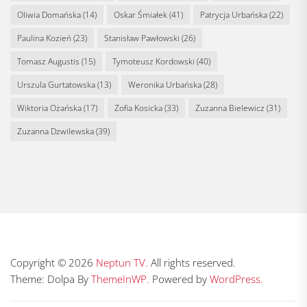
Oliwia Domańska
(14)
Oskar Śmiałek
(41)
Patrycja Urbańska
(22)
Paulina Kozień
(23)
Stanisław Pawłowski
(26)
Tomasz Augustis
(15)
Tymoteusz Kordowski
(40)
Urszula Gurtatowska
(13)
Weronika Urbańska
(28)
Wiktoria Ożańska
(17)
Zofia Kosicka
(33)
Zuzanna Bielewicz
(31)
Zuzanna Dzwilewska
(39)
Copyright © 2026
Neptun TV.
All rights reserved.
Theme: Dolpa By
ThemeInWP.
Powered by
WordPress.