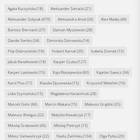
Agata Kuczyńska
(18)
Aleksander Sieracki
(21)
Aleksander Szlęzak
(479)
Aleksandra Anioł
(26)
Alex Madej
(46)
Bartosz Biernacki
(37)
Damian Myszewski
(28)
Davide Sieńko
(34)
Dominika Ostrowska
(14)
Filip Dobrosielski
(16)
Hubert Karnat
(35)
Izabela Ziomek
(15)
Jakub Kwiatkowski
(18)
Kacper Czuba
(127)
Kacper Laskowski
(15)
Kaja Błażejewska
(60)
Kajetan Sawicz
(34)
Karol Pius
(17)
Klaudia Dyszewska
(15)
Krzysztof Metelski
(16)
Lidia Szymańska
(15)
Magdalena Harasimiuk
(28)
Marceli Gohr
(66)
Marcin Makara
(15)
Mateusz Grądzki
(25)
Mateusz Wielgus
(32)
Matylda Kowalczyk
(17)
Mikołaj Grabowski
(45)
Mikołaj Pietrzyk
(15)
Miłosz Sieliwończyk
(22)
Nadia Zielińska
(104)
Olga Pytka
(20)