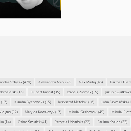
sander Szlęzak
(479)
Aleksandra Anioł
(26)
Alex Madej
(46)
Bartosz Bier
Dobrosielski
(16)
Hubert Karnat
(35)
Izabela Ziomek
(15)
Jakub Kwiatkows
s
(17)
Klaudia Dyszewska
(15)
Krzysztof Metelski
(16)
Lidia Szymańska
(1
Wielgus
(32)
Matylda Kowalczyk
(17)
Mikołaj Grabowski
(45)
Mikołaj Piet
ska
(14)
Oskar Śmiałek
(41)
Patrycja Urbańska
(22)
Paulina Kozień
(23)