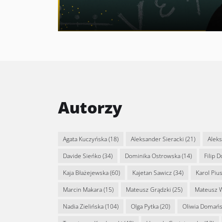
Autorzy
Agata Kuczyńska
(18)
Aleksander Sieracki
(21)
Alek
Davide Sieńko
(34)
Dominika Ostrowska
(14)
Filip 
Kaja Błażejewska
(60)
Kajetan Sawicz
(34)
Karol Piu
Marcin Makara
(15)
Mateusz Grądzki
(25)
Mateusz 
Nadia Zielińska
(104)
Olga Pytka
(20)
Oliwia Domań