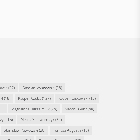
nacki
(37)
Damian Myszewski
(28)
ki
(18)
Kacper Czuba
(127)
Kacper Laskowski
(15)
5)
Magdalena Harasimiuk
(28)
Marceli Gohr
(66)
rzyk
(15)
Miłosz Sieliwończyk
(22)
Stanisław Pawłowski
(26)
Tomasz Augustis
(15)