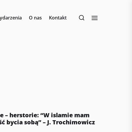
ydarzenia
O nas
Kontakt
 – herstorie: “W islamie mam
ć bycia sobą” – J. Trochimowicz