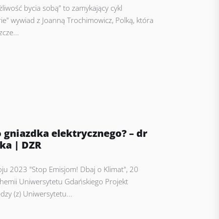
iwość bycia sobą” to zamykający cykl
ie" wywiad z Joanną Trochimowicz, Polką, która
cze...
 gniazdka elektrycznego? – dr
ka | DZR
 2023 "Stop Emisjom! Dbaj o Klimat", 20
Chemii Uniwersytetu Gdańskiego Projekt
dzy (z) Uniwersytetu...