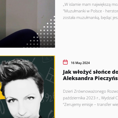
„W islamie mam największą możl
"Muzułmanki w Polsce - herstor
została muzułmanką, będąc jesz
16 May 2024
Jak włożyć słońce do
Aleksandra Pieczyńs
Dzień Zrównoważonego Rozwoju
października 2023 r., Wydział 
“Zerujemy emisje – transfer wie