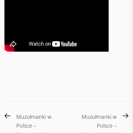
Post
Previous
N
Muzułmanki w
Muzułmanki w
navigation
post:
po
Polsce –
Polsce –