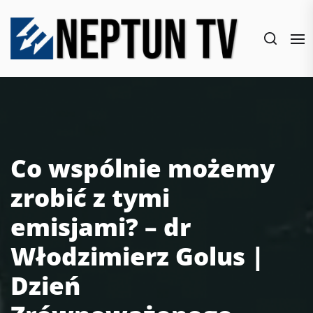
Skip
to
the
content
Co wspólnie możemy
zrobić z tymi
emisjami? – dr
Włodzimierz Golus |
Dzień