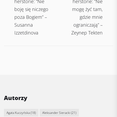
herstorie: “Nie
herstorie: “Nie
boję się niczego
mogę żyć tam,
poza Bogiem” –
gdzie mnie
Susanna
ograniczają” –
Izzetdinova
Zeynep Tekten
Autorzy
Agata Kuczyńska
(18)
Aleksander Sieracki
(21)