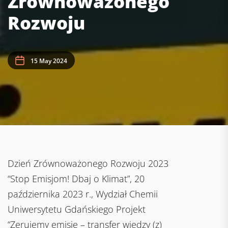
Zrównoważonego
Rozwoju
15 May 2024
Dzień Zrównoważonego Rozwoju 2023
“Stop Emisjom! Dbaj o Klimat”, 20
października 2023 r., Wydział Chemii
Uniwersytetu Gdańskiego Projekt
“Zerujemy emisje – transfer wiedzy (z)