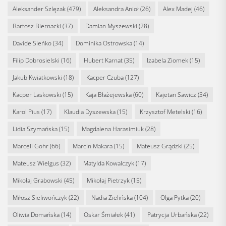
Aleksander Szlęzak
(479)
Aleksandra Anioł
(26)
Alex Madej
(46)
Bartosz Biernacki
(37)
Damian Myszewski
(28)
Davide Sieńko
(34)
Dominika Ostrowska
(14)
Filip Dobrosielski
(16)
Hubert Karnat
(35)
Izabela Ziomek
(15)
Jakub Kwiatkowski
(18)
Kacper Czuba
(127)
Kacper Laskowski
(15)
Kaja Błażejewska
(60)
Kajetan Sawicz
(34)
Karol Pius
(17)
Klaudia Dyszewska
(15)
Krzysztof Metelski
(16)
Lidia Szymańska
(15)
Magdalena Harasimiuk
(28)
Marceli Gohr
(66)
Marcin Makara
(15)
Mateusz Grądzki
(25)
Mateusz Wielgus
(32)
Matylda Kowalczyk
(17)
Mikołaj Grabowski
(45)
Mikołaj Pietrzyk
(15)
Miłosz Sieliwończyk
(22)
Nadia Zielińska
(104)
Olga Pytka
(20)
Oliwia Domańska
(14)
Oskar Śmiałek
(41)
Patrycja Urbańska
(22)