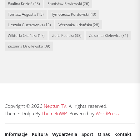
Paulina Kozień
(23)
Stanisław Pawłowski
(26)
Tomasz Augustis
(15)
Tymoteusz Kordowski
(40)
Urszula Gurtatowska
(13)
Weronika Urbańska
(28)
Wiktoria Ożańska
(17)
Zofia Kosicka
(33)
Zuzanna Bielewicz
(31)
Zuzanna Dzwilewska
(39)
Copyright © 2026
Neptun TV.
All rights reserved.
Theme: Dolpa By
ThemeInWP.
Powered by
WordPress.
Informacje
Kultura
Wydarzenia
Sport
O nas
Kontakt