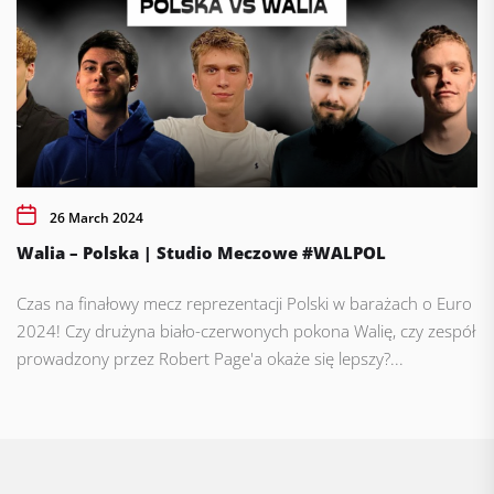
26 March 2024
Walia – Polska | Studio Meczowe #WALPOL
Czas na finałowy mecz reprezentacji Polski w barażach o Euro
2024! Czy drużyna biało-czerwonych pokona Walię, czy zespół
prowadzony przez Robert Page'a okaże się lepszy?...