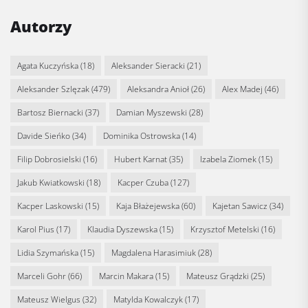
Autorzy
Agata Kuczyńska
(18)
Aleksander Sieracki
(21)
Aleksander Szlęzak
(479)
Aleksandra Anioł
(26)
Alex Madej
(46)
Bartosz Biernacki
(37)
Damian Myszewski
(28)
Davide Sieńko
(34)
Dominika Ostrowska
(14)
Filip Dobrosielski
(16)
Hubert Karnat
(35)
Izabela Ziomek
(15)
Jakub Kwiatkowski
(18)
Kacper Czuba
(127)
Kacper Laskowski
(15)
Kaja Błażejewska
(60)
Kajetan Sawicz
(34)
Karol Pius
(17)
Klaudia Dyszewska
(15)
Krzysztof Metelski
(16)
Lidia Szymańska
(15)
Magdalena Harasimiuk
(28)
Marceli Gohr
(66)
Marcin Makara
(15)
Mateusz Grądzki
(25)
Mateusz Wielgus
(32)
Matylda Kowalczyk
(17)