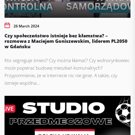
26 March 2024
Czy społeczeństwo istnieje bez kłamstwa? –
rozmowa z Maciejem Goniszewskim, liderem PL2050
w Gdańsku
Kto segreguje śmieci? Czy można kłamać? Czy wolnorynkowiec
może popierać budowę mieszkań komunalnych?
Przypomnienie, że w Internecie nic nie ginie. A także, czy
istnieje wspólna...