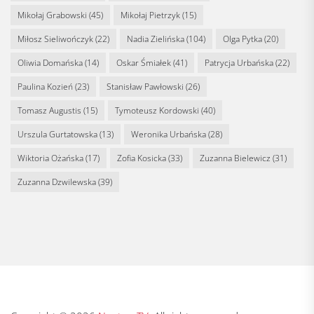
Mikołaj Grabowski
(45)
Mikołaj Pietrzyk
(15)
Miłosz Sieliwończyk
(22)
Nadia Zielińska
(104)
Olga Pytka
(20)
Oliwia Domańska
(14)
Oskar Śmiałek
(41)
Patrycja Urbańska
(22)
Paulina Kozień
(23)
Stanisław Pawłowski
(26)
Tomasz Augustis
(15)
Tymoteusz Kordowski
(40)
Urszula Gurtatowska
(13)
Weronika Urbańska
(28)
Wiktoria Ożańska
(17)
Zofia Kosicka
(33)
Zuzanna Bielewicz
(31)
Zuzanna Dzwilewska
(39)