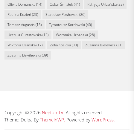
Oliwia Domańska
(14)
Oskar Śmiałek
(41)
Patrycja Urbańska
(22)
Paulina Kozień
(23)
Stanisław Pawłowski
(26)
Tomasz Augustis
(15)
Tymoteusz Kordowski
(40)
Urszula Gurtatowska
(13)
Weronika Urbańska
(28)
Wiktoria Ożańska
(17)
Zofia Kosicka
(33)
Zuzanna Bielewicz
(31)
Zuzanna Dzwilewska
(39)
Copyright © 2026
Neptun TV.
All rights reserved.
Theme: Dolpa By
ThemeInWP.
Powered by
WordPress.