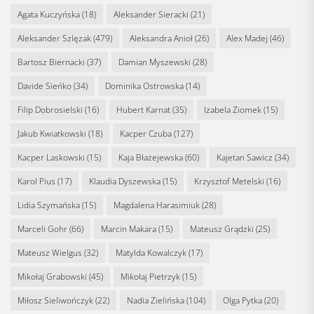
Agata Kuczyńska
(18)
Aleksander Sieracki
(21)
Aleksander Szlęzak
(479)
Aleksandra Anioł
(26)
Alex Madej
(46)
Bartosz Biernacki
(37)
Damian Myszewski
(28)
Davide Sieńko
(34)
Dominika Ostrowska
(14)
Filip Dobrosielski
(16)
Hubert Karnat
(35)
Izabela Ziomek
(15)
Jakub Kwiatkowski
(18)
Kacper Czuba
(127)
Kacper Laskowski
(15)
Kaja Błażejewska
(60)
Kajetan Sawicz
(34)
Karol Pius
(17)
Klaudia Dyszewska
(15)
Krzysztof Metelski
(16)
Lidia Szymańska
(15)
Magdalena Harasimiuk
(28)
Marceli Gohr
(66)
Marcin Makara
(15)
Mateusz Grądzki
(25)
Mateusz Wielgus
(32)
Matylda Kowalczyk
(17)
Mikołaj Grabowski
(45)
Mikołaj Pietrzyk
(15)
Miłosz Sieliwończyk
(22)
Nadia Zielińska
(104)
Olga Pytka
(20)