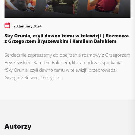
20 January 2024
Sky Orunia, czyli dawno temu w telewizji | Rozmowa
z Grzegorzem Bryszewskim i Kamilem Bałukiem
Serdecznie zapraszamy do obejrzenia rozmowy z Grzegorzem
Bryszewskim i Kamilem Bałukiem, którą podczas spotkania
“Sky Orunia, czyli dawno temu w telewizji” przeprowadził
Grzegorz Reiwer. Odkryjcie...
Autorzy