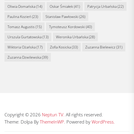
Oliwia Domańska
(14)
Oskar Śmiałek
(41)
Patrycja Urbańska
(22)
Paulina Kozień
(23)
Stanisław Pawłowski
(26)
Tomasz Augustis
(15)
Tymoteusz Kordowski
(40)
Urszula Gurtatowska
(13)
Weronika Urbańska
(28)
Wiktoria Ożańska
(17)
Zofia Kosicka
(33)
Zuzanna Bielewicz
(31)
Zuzanna Dzwilewska
(39)
Copyright © 2026
Neptun TV.
All rights reserved.
Theme: Dolpa By
ThemeInWP.
Powered by
WordPress.