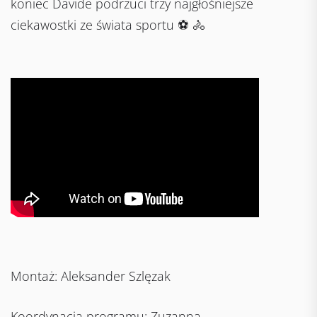
koniec Davide podrzuci trzy najgłośniejsze
ciekawostki ze świata sportu ⚽️ 🚴
Montaż: Aleksander Szlęzak
Koordynacja programu: Zuzanna