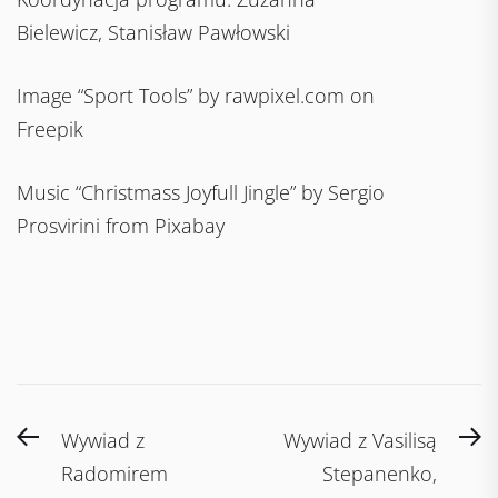
Bielewicz, Stanisław Pawłowski
Image “Sport Tools” by rawpixel.com on
Freepik
Music “Christmass Joyfull Jingle” by Sergio
Prosvirini from Pixabay
Post
Previous
N
Wywiad z
Wywiad z Vasilisą
navigation
post:
po
Radomirem
Stepanenko,