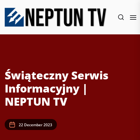
Skip
to
the
content
Świąteczny Serwis
Informacyjny |
NEPTUN TV
22 December 2023