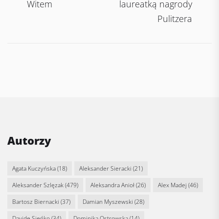
Witem
laureatką nagrody
Pulitzera
Autorzy
Agata Kuczyńska
(18)
Aleksander Sieracki
(21)
Aleksander Szlęzak
(479)
Aleksandra Anioł
(26)
Alex Madej
(46)
Bartosz Biernacki
(37)
Damian Myszewski
(28)
Davide Sieńko
(34)
Dominika Ostrowska
(14)