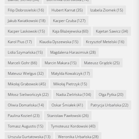
Filip Dobrosielski
(16)
Hubert Karnat
(35)
Izabela Ziomek
(15)
Jakub Kwiatkowski
(18)
Kacper Czuba
(127)
Kacper Laskowski
(15)
Kaja Błażejewska
(60)
Kajetan Sawicz
(34)
Karol Pius
(17)
Klaudia Dyszewska
(15)
Krzysztof Metelski
(16)
Lidia Szymańska
(15)
Magdalena Harasimiuk
(28)
Marceli Gohr
(66)
Marcin Makara
(15)
Mateusz Grądzki
(25)
Mateusz Wielgus
(32)
Matylda Kowalczyk
(17)
Mikołaj Grabowski
(45)
Mikołaj Pietrzyk
(15)
Miłosz Sieliwończyk
(22)
Nadia Zielińska
(104)
Olga Pytka
(20)
Oliwia Domańska
(14)
Oskar Śmiałek
(41)
Patrycja Urbańska
(22)
Paulina Kozień
(23)
Stanisław Pawłowski
(26)
Tomasz Augustis
(15)
Tymoteusz Kordowski
(40)
Urszula Gurtatowska
(13)
Weronika Urbańska
(28)