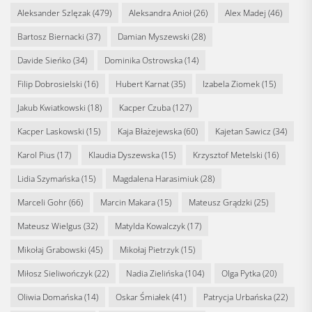
Aleksander Szlęzak
(479)
Aleksandra Anioł
(26)
Alex Madej
(46)
Bartosz Biernacki
(37)
Damian Myszewski
(28)
Davide Sieńko
(34)
Dominika Ostrowska
(14)
Filip Dobrosielski
(16)
Hubert Karnat
(35)
Izabela Ziomek
(15)
Jakub Kwiatkowski
(18)
Kacper Czuba
(127)
Kacper Laskowski
(15)
Kaja Błażejewska
(60)
Kajetan Sawicz
(34)
Karol Pius
(17)
Klaudia Dyszewska
(15)
Krzysztof Metelski
(16)
Lidia Szymańska
(15)
Magdalena Harasimiuk
(28)
Marceli Gohr
(66)
Marcin Makara
(15)
Mateusz Grądzki
(25)
Mateusz Wielgus
(32)
Matylda Kowalczyk
(17)
Mikołaj Grabowski
(45)
Mikołaj Pietrzyk
(15)
Miłosz Sieliwończyk
(22)
Nadia Zielińska
(104)
Olga Pytka
(20)
Oliwia Domańska
(14)
Oskar Śmiałek
(41)
Patrycja Urbańska
(22)