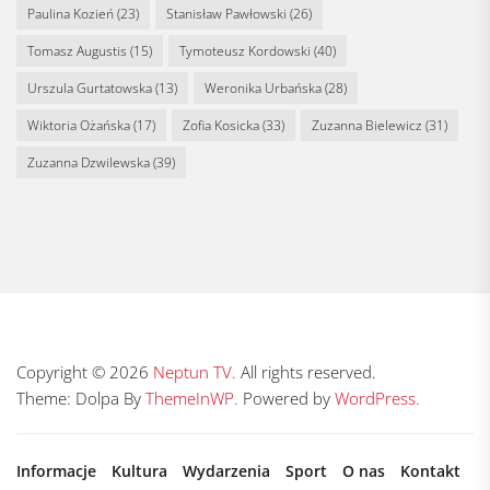
Paulina Kozień
(23)
Stanisław Pawłowski
(26)
Tomasz Augustis
(15)
Tymoteusz Kordowski
(40)
Urszula Gurtatowska
(13)
Weronika Urbańska
(28)
Wiktoria Ożańska
(17)
Zofia Kosicka
(33)
Zuzanna Bielewicz
(31)
Zuzanna Dzwilewska
(39)
Copyright © 2026
Neptun TV.
All rights reserved.
Theme: Dolpa By
ThemeInWP.
Powered by
WordPress.
Informacje
Kultura
Wydarzenia
Sport
O nas
Kontakt