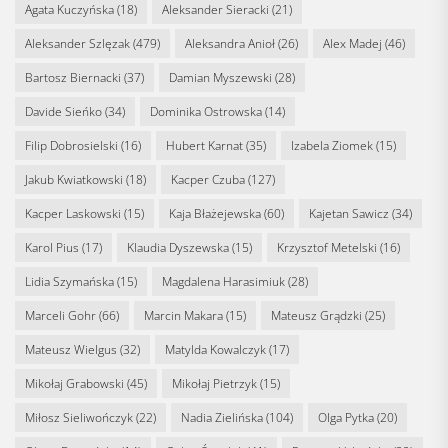
Agata Kuczyńska
(18)
Aleksander Sieracki
(21)
Aleksander Szlęzak
(479)
Aleksandra Anioł
(26)
Alex Madej
(46)
Bartosz Biernacki
(37)
Damian Myszewski
(28)
Davide Sieńko
(34)
Dominika Ostrowska
(14)
Filip Dobrosielski
(16)
Hubert Karnat
(35)
Izabela Ziomek
(15)
Jakub Kwiatkowski
(18)
Kacper Czuba
(127)
Kacper Laskowski
(15)
Kaja Błażejewska
(60)
Kajetan Sawicz
(34)
Karol Pius
(17)
Klaudia Dyszewska
(15)
Krzysztof Metelski
(16)
Lidia Szymańska
(15)
Magdalena Harasimiuk
(28)
Marceli Gohr
(66)
Marcin Makara
(15)
Mateusz Grądzki
(25)
Mateusz Wielgus
(32)
Matylda Kowalczyk
(17)
Mikołaj Grabowski
(45)
Mikołaj Pietrzyk
(15)
Miłosz Sieliwończyk
(22)
Nadia Zielińska
(104)
Olga Pytka
(20)