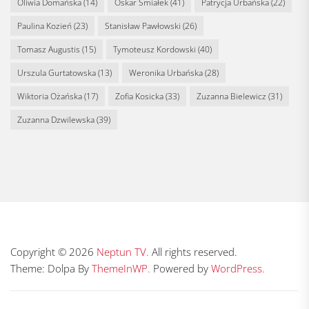
Oliwia Domańska
(14)
Oskar Śmiałek
(41)
Patrycja Urbańska
(22)
Paulina Kozień
(23)
Stanisław Pawłowski
(26)
Tomasz Augustis
(15)
Tymoteusz Kordowski
(40)
Urszula Gurtatowska
(13)
Weronika Urbańska
(28)
Wiktoria Ożańska
(17)
Zofia Kosicka
(33)
Zuzanna Bielewicz
(31)
Zuzanna Dzwilewska
(39)
Copyright © 2026
Neptun TV.
All rights reserved.
Theme: Dolpa By
ThemeInWP.
Powered by
WordPress.