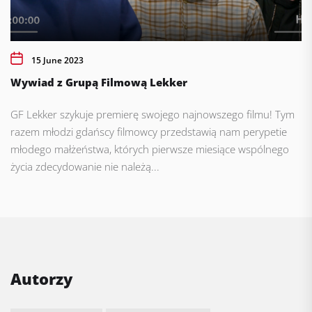
15 June 2023
Wywiad z Grupą Filmową Lekker
GF Lekker szykuje premierę swojego najnowszego filmu! Tym
razem młodzi gdańscy filmowcy przedstawią nam perypetie
młodego małżeństwa, których pierwsze miesiące wspólnego
życia zdecydowanie nie należą...
Autorzy