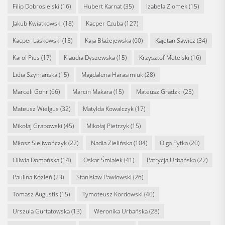
Filip Dobrosielski
(16)
Hubert Karnat
(35)
Izabela Ziomek
(15)
Jakub Kwiatkowski
(18)
Kacper Czuba
(127)
Kacper Laskowski
(15)
Kaja Błażejewska
(60)
Kajetan Sawicz
(34)
Karol Pius
(17)
Klaudia Dyszewska
(15)
Krzysztof Metelski
(16)
Lidia Szymańska
(15)
Magdalena Harasimiuk
(28)
Marceli Gohr
(66)
Marcin Makara
(15)
Mateusz Grądzki
(25)
Mateusz Wielgus
(32)
Matylda Kowalczyk
(17)
Mikołaj Grabowski
(45)
Mikołaj Pietrzyk
(15)
Miłosz Sieliwończyk
(22)
Nadia Zielińska
(104)
Olga Pytka
(20)
Oliwia Domańska
(14)
Oskar Śmiałek
(41)
Patrycja Urbańska
(22)
Paulina Kozień
(23)
Stanisław Pawłowski
(26)
Tomasz Augustis
(15)
Tymoteusz Kordowski
(40)
Urszula Gurtatowska
(13)
Weronika Urbańska
(28)