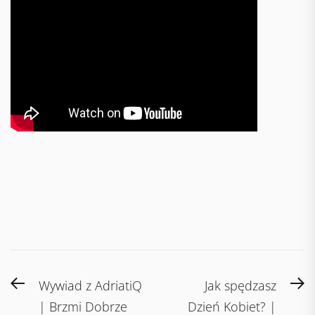
Post
Previous
N
Wywiad z AdriatiQ
Jak spędzasz
navigation
post:
po
| Brzmi Dobrze
Dzień Kobiet? |