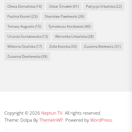
Oliwia Domańska
(14)
Oskar Śmiałek
(41)
Patrycja Urbańska
(22)
Paulina Kozień
(23)
Stanisław Pawłowski
(26)
Tomasz Augustis
(15)
Tymoteusz Kordowski
(40)
Urszula Gurtatowska
(13)
Weronika Urbańska
(28)
Wiktoria Ożańska
(17)
Zofia Kosicka
(33)
Zuzanna Bielewicz
(31)
Zuzanna Dzwilewska
(39)
Copyright © 2026
Neptun TV.
All rights reserved.
Theme: Dolpa By
ThemeInWP.
Powered by
WordPress.