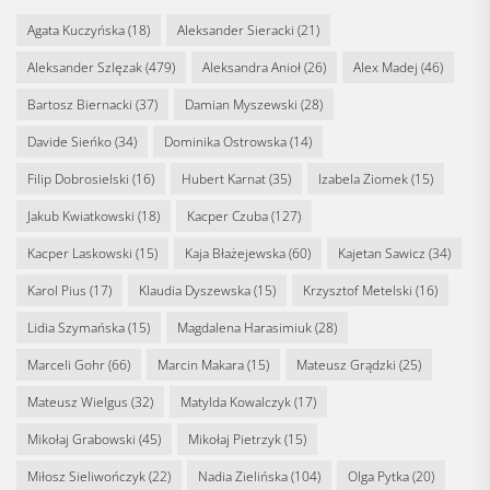
Agata Kuczyńska
(18)
Aleksander Sieracki
(21)
Aleksander Szlęzak
(479)
Aleksandra Anioł
(26)
Alex Madej
(46)
Bartosz Biernacki
(37)
Damian Myszewski
(28)
Davide Sieńko
(34)
Dominika Ostrowska
(14)
Filip Dobrosielski
(16)
Hubert Karnat
(35)
Izabela Ziomek
(15)
Jakub Kwiatkowski
(18)
Kacper Czuba
(127)
Kacper Laskowski
(15)
Kaja Błażejewska
(60)
Kajetan Sawicz
(34)
Karol Pius
(17)
Klaudia Dyszewska
(15)
Krzysztof Metelski
(16)
Lidia Szymańska
(15)
Magdalena Harasimiuk
(28)
Marceli Gohr
(66)
Marcin Makara
(15)
Mateusz Grądzki
(25)
Mateusz Wielgus
(32)
Matylda Kowalczyk
(17)
Mikołaj Grabowski
(45)
Mikołaj Pietrzyk
(15)
Miłosz Sieliwończyk
(22)
Nadia Zielińska
(104)
Olga Pytka
(20)