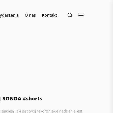
ydarzenia
O nas
Kontakt
 | SONDA #shorts
j zjadłeś? Jaki jest twój rekord? Jakie nadzienie jest