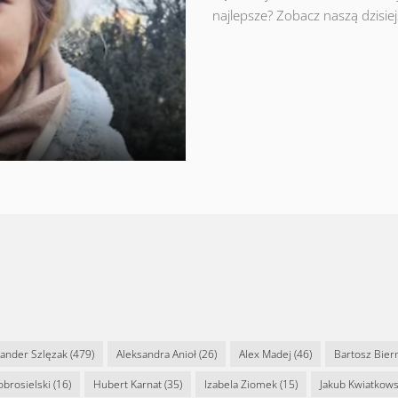
najlepsze? Zobacz naszą dzisi
sander Szlęzak
(479)
Aleksandra Anioł
(26)
Alex Madej
(46)
Bartosz Bier
Dobrosielski
(16)
Hubert Karnat
(35)
Izabela Ziomek
(15)
Jakub Kwiatkows