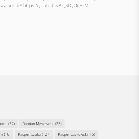
ejszą sondę! https://youtu.be/Ax_SDyQgETM
nacki
(37)
Damian Myszewski
(28)
ki
(18)
Kacper Czuba
(127)
Kacper Laskowski
(15)