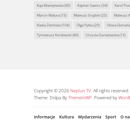
Kaja Błażejewska
(60)
Kajetan Sawicz
(34)
Karol Piu
Marcin Makara
(15)
Mateusz Grądzki
(25)
Mateusz 
Nadia Zielińska
(104)
Olga Pytka
(20)
Oliwia Domań
Tymoteusz Kordowski
(40)
Urszula Gurtatowska
(13)
Copyright © 2026
Neptun TV.
All rights reserved.
Theme: Dolpa By
ThemeInWP.
Powered by
WordP
Informacje
Kultura
Wydarzenia
Sport
O na