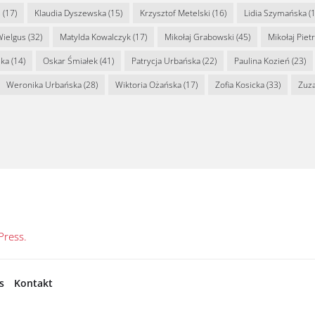
s
(17)
Klaudia Dyszewska
(15)
Krzysztof Metelski
(16)
Lidia Szymańska
(1
Wielgus
(32)
Matylda Kowalczyk
(17)
Mikołaj Grabowski
(45)
Mikołaj Piet
ska
(14)
Oskar Śmiałek
(41)
Patrycja Urbańska
(22)
Paulina Kozień
(23)
Weronika Urbańska
(28)
Wiktoria Ożańska
(17)
Zofia Kosicka
(33)
Zuz
ress.
s
Kontakt