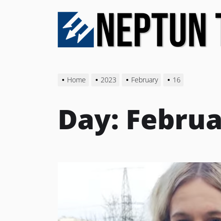
Skip
to
the
content
Home
2023
February
16
Day:
Februa