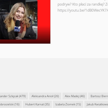
podryw? Kto płaci za randkę? 
https://youtu.be/1dB0WecYK7
sander Szlęzak
(479)
Aleksandra Anioł
(26)
Alex Madej
(46)
Bartosz Bier
Dobrosielski
(16)
Hubert Karnat
(35)
Izabela Ziomek
(15)
Jakub Kwiatkows