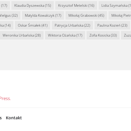
s
(17)
Klaudia Dyszewska
(15)
Krzysztof Metelski
(16)
Lidia Szymańska
(1
Wielgus
(32)
Matylda Kowalczyk
(17)
Mikołaj Grabowski
(45)
Mikołaj Piet
ska
(14)
Oskar Śmiałek
(41)
Patrycja Urbańska
(22)
Paulina Kozień
(23)
Weronika Urbańska
(28)
Wiktoria Ożańska
(17)
Zofia Kosicka
(33)
Zuz
ress.
s
Kontakt