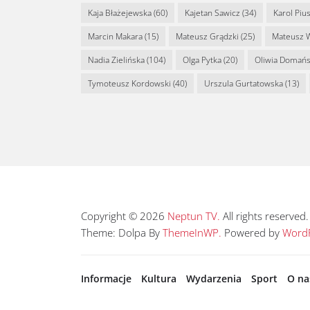
Kaja Błażejewska
(60)
Kajetan Sawicz
(34)
Karol Piu
Marcin Makara
(15)
Mateusz Grądzki
(25)
Mateusz 
Nadia Zielińska
(104)
Olga Pytka
(20)
Oliwia Domań
Tymoteusz Kordowski
(40)
Urszula Gurtatowska
(13)
Copyright © 2026
Neptun TV.
All rights reserved.
Theme: Dolpa By
ThemeInWP.
Powered by
WordP
Informacje
Kultura
Wydarzenia
Sport
O na