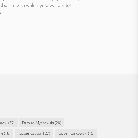
Zobacz naszą walentynkową sondę!
A
nacki
(37)
Damian Myszewski
(28)
ki
(18)
Kacper Czuba
(127)
Kacper Laskowski
(15)