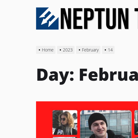
Skip
to
the
content
Home
2023
February
14
Day:
Februa