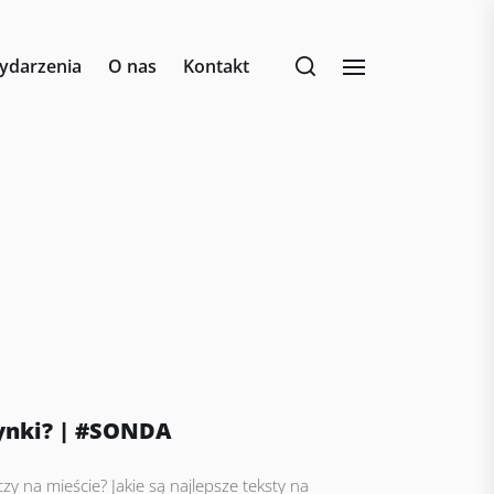
ydarzenia
O nas
Kontakt
tynki? | #SONDA
zy na mieście? Jakie są najlepsze teksty na