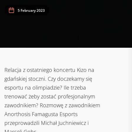
5 February 2023
Relacja z ostatniego koncertu Kizo na
gdańskiej stoczni. Czy doczekamy się
esportu na olimpiadzie? Ile trzeba
trenować żeby zostać profesjonalnym
zawodnikiem? Rozmowę z zawodnikiem
Anorthosis Famagusta Esports
przeprowadzili Michał Juchniewicz i
Marceli Gohr.