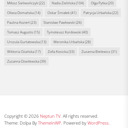
Miłosz Sieliwończyk
(22)
Nadia Zielińska
(104)
Olga Pytka
(20)
Oliwia Domańska
(14)
Oskar Śmiałek
(41)
Patrycja Urbańska
(22)
Paulina Kozień
(23)
Stanisław Pawłowski
(26)
Tomasz Augustis
(15)
Tymoteusz Kordowski
(40)
Urszula Gurtatowska
(13)
Weronika Urbańska
(28)
Wiktoria Ożańska
(17)
Zofia Kosicka
(33)
Zuzanna Bielewicz
(31)
Zuzanna Dzwilewska
(39)
Copyright © 2026
Neptun TV.
All rights reserved.
Theme: Dolpa By
ThemeInWP.
Powered by
WordPress.