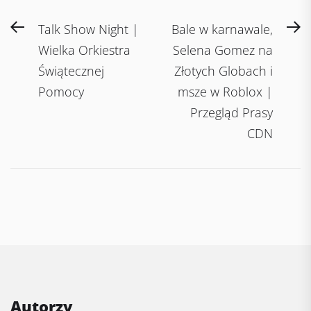
Post
Previous
N
Talk Show Night |
Bale w karnawale,
navigation
post:
po
Wielka Orkiestra
Selena Gomez na
Świątecznej
Złotych Globach i
Pomocy
msze w Roblox |
Przegląd Prasy
CDN
Autorzy