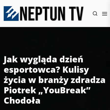
Skip
to
the
content
Jak wygląda dzień
esportowca? Kulisy
życia w branży zdradza
Piotrek „YouBreak”
Chodoła