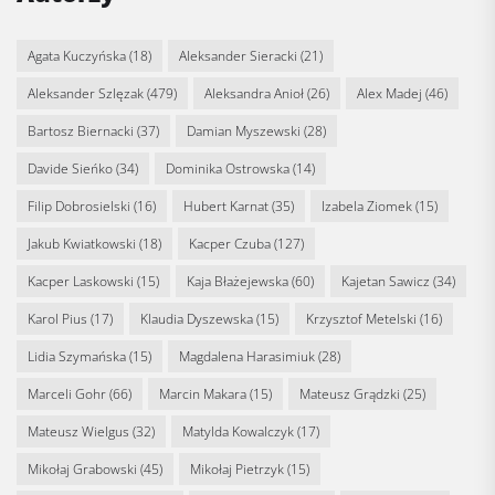
Agata Kuczyńska
(18)
Aleksander Sieracki
(21)
Aleksander Szlęzak
(479)
Aleksandra Anioł
(26)
Alex Madej
(46)
Bartosz Biernacki
(37)
Damian Myszewski
(28)
Davide Sieńko
(34)
Dominika Ostrowska
(14)
Filip Dobrosielski
(16)
Hubert Karnat
(35)
Izabela Ziomek
(15)
Jakub Kwiatkowski
(18)
Kacper Czuba
(127)
Kacper Laskowski
(15)
Kaja Błażejewska
(60)
Kajetan Sawicz
(34)
Karol Pius
(17)
Klaudia Dyszewska
(15)
Krzysztof Metelski
(16)
Lidia Szymańska
(15)
Magdalena Harasimiuk
(28)
Marceli Gohr
(66)
Marcin Makara
(15)
Mateusz Grądzki
(25)
Mateusz Wielgus
(32)
Matylda Kowalczyk
(17)
Mikołaj Grabowski
(45)
Mikołaj Pietrzyk
(15)