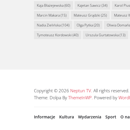
Kaja Błażejewska
(60)
Kajetan Sawicz
(34)
Karol Piu
Marcin Makara
(15)
Mateusz Grądzki
(25)
Mateusz 
Nadia Zielińska
(104)
Olga Pytka
(20)
Oliwia Domań
Tymoteusz Kordowski
(40)
Urszula Gurtatowska
(13)
Copyright © 2026
Neptun TV.
All rights reserved.
Theme: Dolpa By
ThemeInWP.
Powered by
WordP
Informacje
Kultura
Wydarzenia
Sport
O na