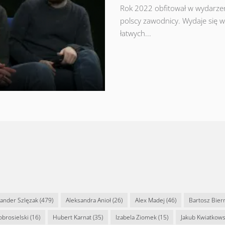
Rok 2022 obfitował w wydarzen
polscy zawodnicy. Wydaje się w
łatwych...
sander Szlęzak
(479)
Aleksandra Anioł
(26)
Alex Madej
(46)
Bartosz Bier
Dobrosielski
(16)
Hubert Karnat
(35)
Izabela Ziomek
(15)
Jakub Kwiatkows