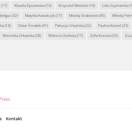
s
(17)
Klaudia Dyszewska
(15)
Krzysztof Metelski
(16)
Lidia Szymańska
(1
Wielgus
(32)
Matylda Kowalczyk
(17)
Mikołaj Grabowski
(45)
Mikołaj Piet
ska
(14)
Oskar Śmiałek
(41)
Patrycja Urbańska
(22)
Paulina Kozień
(23)
Weronika Urbańska
(28)
Wiktoria Ożańska
(17)
Zofia Kosicka
(33)
Zuz
ress.
s
Kontakt