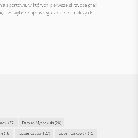
ia sportowe, w których pierwsze skrzypce grali
ięc, że wybór najlepszego z nich nie należy do
nacki
(37)
Damian Myszewski
(28)
ki
(18)
Kacper Czuba
(127)
Kacper Laskowski
(15)