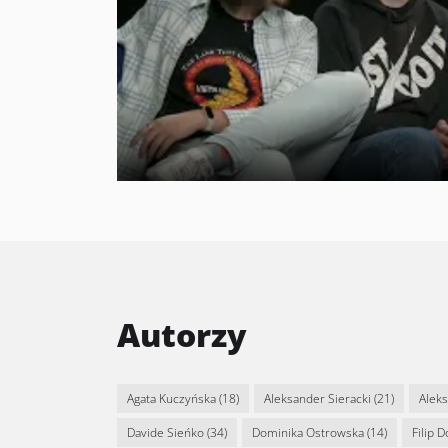
Autorzy
Agata Kuczyńska
(18)
Aleksander Sieracki
(21)
Alek
Davide Sieńko
(34)
Dominika Ostrowska
(14)
Filip 