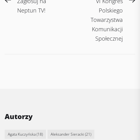
Post
Previous
N
Zagłosuj na
VI Kongres
navigation
post:
po
Neptun TV!
Polskiego
Towarzystwa
Komunikacji
Społecznej
Autorzy
Agata Kuczyńska
(18)
Aleksander Sieracki
(21)