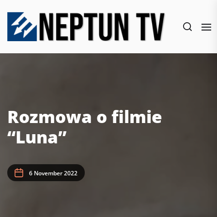
Skip
to
the
content
Rozmowa o filmie
“Luna”
6 November 2022