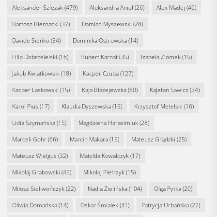
Aleksander Szlęzak
(479)
Aleksandra Anioł
(26)
Alex Madej
(46)
Bartosz Biernacki
(37)
Damian Myszewski
(28)
Davide Sieńko
(34)
Dominika Ostrowska
(14)
Filip Dobrosielski
(16)
Hubert Karnat
(35)
Izabela Ziomek
(15)
Jakub Kwiatkowski
(18)
Kacper Czuba
(127)
Kacper Laskowski
(15)
Kaja Błażejewska
(60)
Kajetan Sawicz
(34)
Karol Pius
(17)
Klaudia Dyszewska
(15)
Krzysztof Metelski
(16)
Lidia Szymańska
(15)
Magdalena Harasimiuk
(28)
Marceli Gohr
(66)
Marcin Makara
(15)
Mateusz Grądzki
(25)
Mateusz Wielgus
(32)
Matylda Kowalczyk
(17)
Mikołaj Grabowski
(45)
Mikołaj Pietrzyk
(15)
Miłosz Sieliwończyk
(22)
Nadia Zielińska
(104)
Olga Pytka
(20)
Oliwia Domańska
(14)
Oskar Śmiałek
(41)
Patrycja Urbańska
(22)