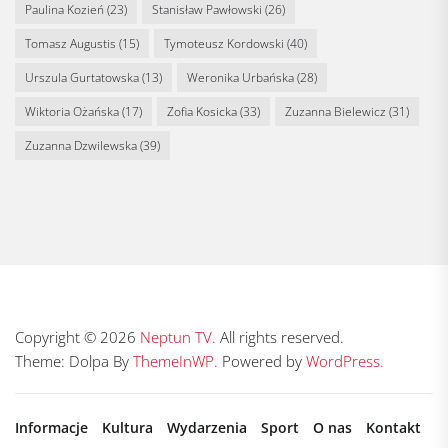
Paulina Kozień
(23)
Stanisław Pawłowski
(26)
Tomasz Augustis
(15)
Tymoteusz Kordowski
(40)
Urszula Gurtatowska
(13)
Weronika Urbańska
(28)
Wiktoria Ożańska
(17)
Zofia Kosicka
(33)
Zuzanna Bielewicz
(31)
Zuzanna Dzwilewska
(39)
Copyright © 2026
Neptun TV.
All rights reserved.
Theme: Dolpa By
ThemeInWP.
Powered by
WordPress.
Informacje
Kultura
Wydarzenia
Sport
O nas
Kontakt