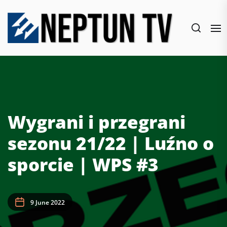
Skip
to
the
content
Wygrani i przegrani
sezonu 21/22 | Luźno o
sporcie | WPS #3
9 June 2022