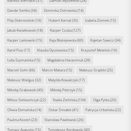
Bartosz Biernacki
(37)
Damian Myszewski
(28)
Davide Sieńko
(34)
Dominika Ostrowska
(14)
Filip Dobrosielski
(16)
Hubert Karnat
(35)
Izabela Ziomek
(15)
Jakub Kwiatkowski
(18)
Kacper Czuba
(127)
Kacper Laskowski
(15)
Kaja Błażejewska
(60)
Kajetan Sawicz
(34)
Karol Pius
(17)
Klaudia Dyszewska
(15)
Krzysztof Metelski
(16)
Lidia Szymańska
(15)
Magdalena Harasimiuk
(28)
Marceli Gohr
(66)
Marcin Makara
(15)
Mateusz Grądzki
(25)
Mateusz Wielgus
(32)
Matylda Kowalczyk
(17)
Mikołaj Grabowski
(45)
Mikołaj Pietrzyk
(15)
Miłosz Sieliwończyk
(22)
Nadia Zielińska
(104)
Olga Pytka
(20)
Oliwia Domańska
(14)
Oskar Śmiałek
(41)
Patrycja Urbańska
(22)
Paulina Kozień
(23)
Stanisław Pawłowski
(26)
Tomasz Augustis
(15)
Tymoteusz Kordowski
(40)