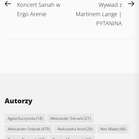
Post
Previous
N
Koncert Sanah w
Wywiad z
navigation
post:
po
Ergo Arenie
Martinem Lange |
PYTANINA
Autorzy
Agata Kuczyńska
(18)
Aleksander Sieracki
(21)
Aleksander Szlęzak
(479)
Aleksandra Anioł
(26)
Alex Madej
(46)