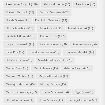
Aleksander Szlęzak
(479)
Aleksandra Anioł
(26)
Alex Madej
(46)
Bartosz Biernacki
(37)
Damian Myszewski
(28)
Davide Sieńko
(34)
Dominika Ostrowska
(14)
Filip Dobrosielski
(16)
Hubert Karnat
(35)
Izabela Ziomek
(15)
Jakub Kwiatkowski
(18)
Kacper Czuba
(127)
Kacper Laskowski
(15)
Kaja Błażejewska
(60)
Kajetan Sawicz
(34)
Karol Pius
(17)
Klaudia Dyszewska
(15)
Krzysztof Metelski
(16)
Lidia Szymańska
(15)
Magdalena Harasimiuk
(28)
Marceli Gohr
(66)
Marcin Makara
(15)
Mateusz Grądzki
(25)
Mateusz Wielgus
(32)
Matylda Kowalczyk
(17)
Mikołaj Grabowski
(45)
Mikołaj Pietrzyk
(15)
Miłosz Sieliwończyk
(22)
Nadia Zielińska
(104)
Olga Pytka
(20)
Oliwia Domańska
(14)
Oskar Śmiałek
(41)
Patrycja Urbańska
(22)