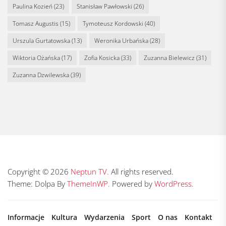
Paulina Kozień
(23)
Stanisław Pawłowski
(26)
Tomasz Augustis
(15)
Tymoteusz Kordowski
(40)
Urszula Gurtatowska
(13)
Weronika Urbańska
(28)
Wiktoria Ożańska
(17)
Zofia Kosicka
(33)
Zuzanna Bielewicz
(31)
Zuzanna Dzwilewska
(39)
Copyright © 2026
Neptun TV.
All rights reserved.
Theme: Dolpa By
ThemeInWP.
Powered by
WordPress.
Informacje
Kultura
Wydarzenia
Sport
O nas
Kontakt