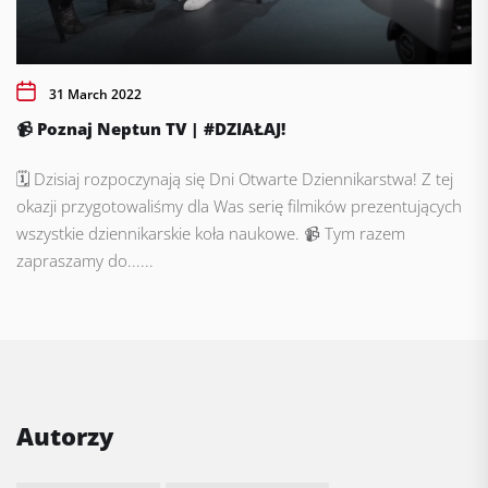
31 March 2022
📹 Poznaj Neptun TV | #DZIAŁAJ!
🗓️ Dzisiaj rozpoczynają się Dni Otwarte Dziennikarstwa! Z tej
okazji przygotowaliśmy dla Was serię filmików prezentujących
wszystkie dziennikarskie koła naukowe. 📹 Tym razem
zapraszamy do......
Autorzy