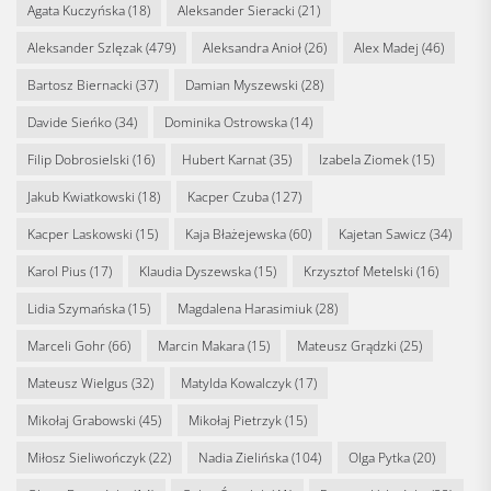
Agata Kuczyńska
(18)
Aleksander Sieracki
(21)
Aleksander Szlęzak
(479)
Aleksandra Anioł
(26)
Alex Madej
(46)
Bartosz Biernacki
(37)
Damian Myszewski
(28)
Davide Sieńko
(34)
Dominika Ostrowska
(14)
Filip Dobrosielski
(16)
Hubert Karnat
(35)
Izabela Ziomek
(15)
Jakub Kwiatkowski
(18)
Kacper Czuba
(127)
Kacper Laskowski
(15)
Kaja Błażejewska
(60)
Kajetan Sawicz
(34)
Karol Pius
(17)
Klaudia Dyszewska
(15)
Krzysztof Metelski
(16)
Lidia Szymańska
(15)
Magdalena Harasimiuk
(28)
Marceli Gohr
(66)
Marcin Makara
(15)
Mateusz Grądzki
(25)
Mateusz Wielgus
(32)
Matylda Kowalczyk
(17)
Mikołaj Grabowski
(45)
Mikołaj Pietrzyk
(15)
Miłosz Sieliwończyk
(22)
Nadia Zielińska
(104)
Olga Pytka
(20)