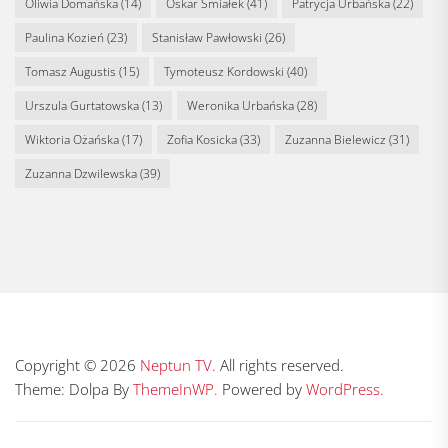
Oliwia Domańska
(14)
Oskar Śmiałek
(41)
Patrycja Urbańska
(22)
Paulina Kozień
(23)
Stanisław Pawłowski
(26)
Tomasz Augustis
(15)
Tymoteusz Kordowski
(40)
Urszula Gurtatowska
(13)
Weronika Urbańska
(28)
Wiktoria Ożańska
(17)
Zofia Kosicka
(33)
Zuzanna Bielewicz
(31)
Zuzanna Dzwilewska
(39)
Copyright © 2026
Neptun TV.
All rights reserved.
Theme: Dolpa By
ThemeInWP.
Powered by
WordPress.