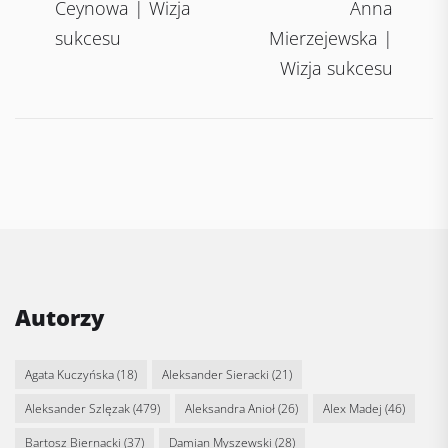
navigation
post:
po
Ceynowa | Wizja
Anna
sukcesu
Mierzejewska |
Wizja sukcesu
Autorzy
Agata Kuczyńska
(18)
Aleksander Sieracki
(21)
Aleksander Szlęzak
(479)
Aleksandra Anioł
(26)
Alex Madej
(46)
Bartosz Biernacki
(37)
Damian Myszewski
(28)