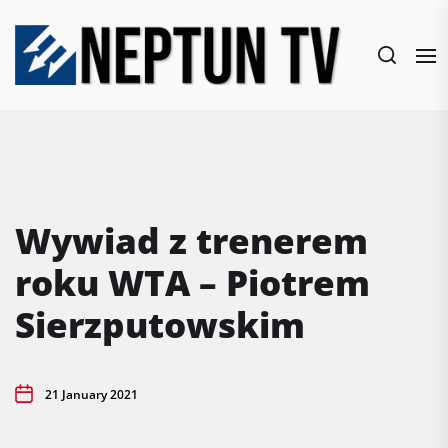
Skip
to
the
content
Wywiad z trenerem
roku WTA – Piotrem
Sierzputowskim
21 January 2021