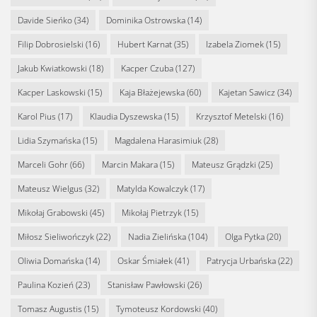
Davide Sieńko
(34)
Dominika Ostrowska
(14)
Filip Dobrosielski
(16)
Hubert Karnat
(35)
Izabela Ziomek
(15)
Jakub Kwiatkowski
(18)
Kacper Czuba
(127)
Kacper Laskowski
(15)
Kaja Błażejewska
(60)
Kajetan Sawicz
(34)
Karol Pius
(17)
Klaudia Dyszewska
(15)
Krzysztof Metelski
(16)
Lidia Szymańska
(15)
Magdalena Harasimiuk
(28)
Marceli Gohr
(66)
Marcin Makara
(15)
Mateusz Grądzki
(25)
Mateusz Wielgus
(32)
Matylda Kowalczyk
(17)
Mikołaj Grabowski
(45)
Mikołaj Pietrzyk
(15)
Miłosz Sieliwończyk
(22)
Nadia Zielińska
(104)
Olga Pytka
(20)
Oliwia Domańska
(14)
Oskar Śmiałek
(41)
Patrycja Urbańska
(22)
Paulina Kozień
(23)
Stanisław Pawłowski
(26)
Tomasz Augustis
(15)
Tymoteusz Kordowski
(40)