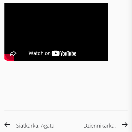
Post
Previous
N
Siatkarka, Agata
Dziennikarka,